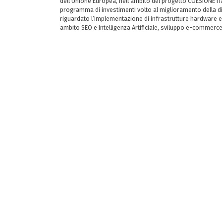
dell’Unione Europea, nell’ambito del progetto COESIONE ITA
programma di investimenti volto al miglioramento della dig
riguardato l’implementazione di infrastrutture hardware e
ambito SEO e Intelligenza Artificiale, sviluppo e-commerc