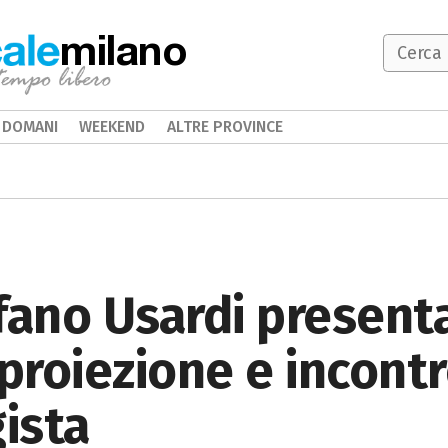
milano
DOMANI
WEEKEND
ALTRE PROVINCE
fano Usardi presenta
 proiezione e incont
gista