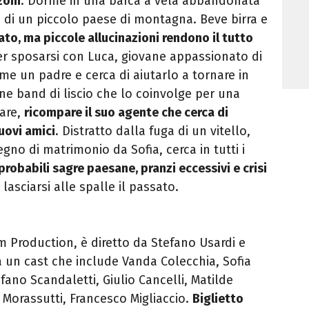
zoni
. Dorme in una barca a vela abbandonata
i di un piccolo paese di montagna. Beve birra e
ato, ma piccole allucinazioni rendono il tutto
per sposarsi con Luca, giovane appassionato di
me un padre e cerca di aiutarlo a tornare in
ne band di liscio che lo coinvolge per una
are,
ricompare il suo agente che cerca di
uovi amici
. Distratto dalla fuga di un vitello,
gno di matrimonio da Sofia, cerca in tutti i
probabili sagre paesane, pranzi eccessivi e crisi
 lasciarsi alle spalle il passato.
lm Production, è diretto da Stefano Usardi e
a un cast che include Vanda Colecchia, Sofia
efano Scandaletti, Giulio Cancelli, Matilde
 Morassutti, Francesco Migliaccio.
Biglietto