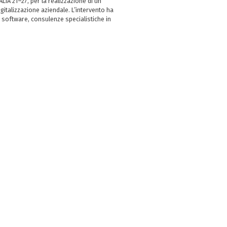
LIA 21–27, per la realizzazione di un
italizzazione aziendale. L’intervento ha
 software, consulenze specialistiche in
e