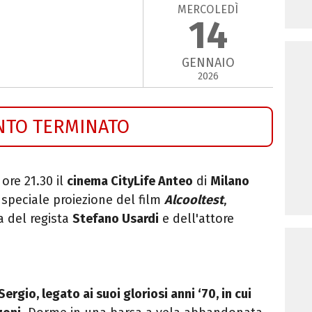
MERCOLEDÌ
14
GENNAIO
2026
NTO TERMINATO
 ore 21.30 il
cinema CityLife Anteo
di
Milano
a speciale proiezione del film
Alcooltest
,
a del regista
Stefano Usardi
e dell'attore
Sergio, legato ai suoi gloriosi anni ‘70, in cui