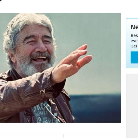
Ne
Res
eve
isc