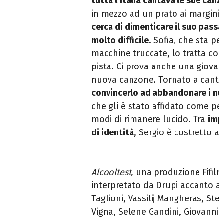
tutta l’Italia
cantava le sue can
in mezzo ad un prato ai margin
cerca di dimenticare il suo pass
molto difficile
. Sofia, che sta 
macchine truccate, lo tratta co
pista. Ci prova anche una giova
nuova canzone. Tornato a cant
convincerlo ad abbandonare i n
che gli è stato affidato come pe
modi di rimanere lucido. Tra
im
di identità
, Sergio è costretto a
Alcooltest
, una produzione Fifi
interpretato da Drupi accanto 
Taglioni, Vassilij Mangheras, St
Vigna, Selene Gandini, Giovanni