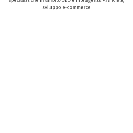
specialistiche in ambito SEO e Intelligenza Artificiale,
sviluppo e-commerce