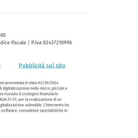
005
dice Fiscale / P.Iva 02437210996
e
Pubblicità sul sito
ne presentata in data 03/05/2024
i digitalizzazione nelle micro, piccole e
 ricevuto il sostegno finanziario
LIA 21–27, per la realizzazione di un
italizzazione aziendale. L’intervento ha
 software, consulenze specialistiche in
e