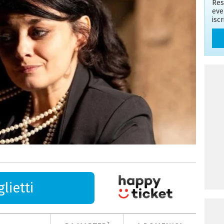
Res
eve
isc
lietti