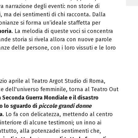
a narrazione degli eventi: non storie di
oni, ma dei sentimenti di chi racconta. Dalla
onianze si forma un’ideale staffetta per
moria
. La melodia di queste voci si concentra
nde storia si rivela allora con nuove parole
ze delle persone, con i loro vissuti e le loro
zio aprile al Teatro Argot Studio di Roma,
ce dell'universo femminile, torna al Teatro Out
la Seconda G
uerra Mondiale e il disastro
o lo sguardo di
piccole grandi donne
a
. Lo fa con delicatezza, mettendo al centro
interiore di alcune testimoni; un inno ai
attutto, alla potenzadei sentimenti che,