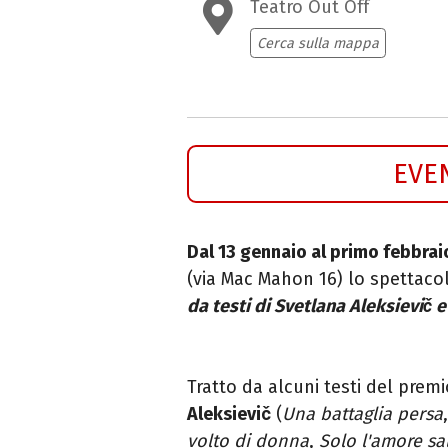
Teatro Out Off
Cerca sulla mappa
EVE
Dal 13 gennaio al primo febbra
(via Mac Mahon 16) lo spettac
da testi di Svetlana Aleksievič 
Tratto da alcuni testi del prem
Aleksievič
(
Una battaglia
persa
volto di donna
,
Solo l'amore sal