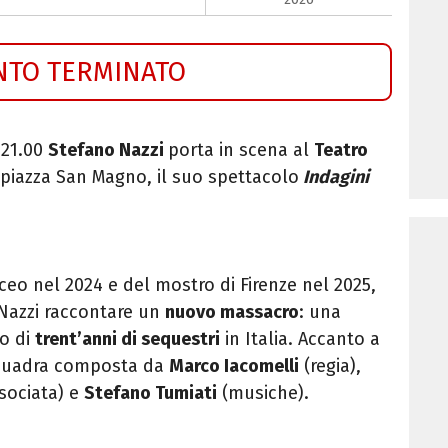
NTO TERMINATO
 21.00
Stefano Nazzi
porta in scena al
Teatro
n piazza San Magno, il suo spettacolo
Indagini
rceo nel 2024 e del mostro di Firenze nel 2025,
Nazzi
raccontare un
nuovo massacro
: una
lo di
trent’anni di sequestri
in Italia. Accanto a
squadra composta da
Marco Iacomelli
(regia),
ssociata) e
Stefano Tumiati
(musiche).