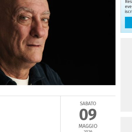
Res
eve
isc
SABATO
09
MAGGIO
2026