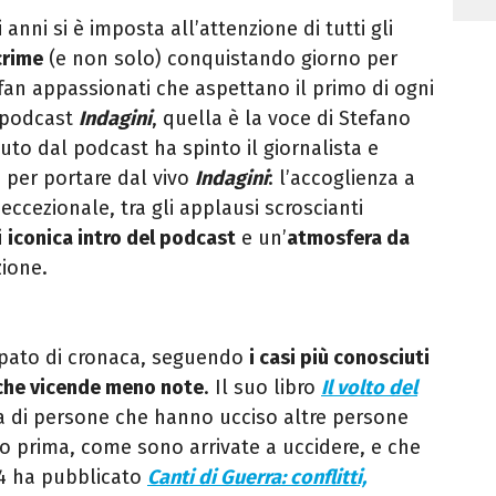
anni si è imposta all’attenzione di tutti gli
crime
(e non solo) conquistando giorno per
fan appassionati che aspettano il primo di ogni
o podcast
Indagini
, quella è la voce di Stefano
uto dal podcast ha spinto il giornalista e
o per portare dal vivo
Indagini
: l’accoglienza a
eccezionale, tra gli applausi scroscianti
i
iconica intro del podcast
e un’
atmosfera da
ione.
upato di cronaca, seguendo
i casi più conosciuti
nche vicende meno note
. Il suo libro
Il volto del
ia di persone che hanno ucciso altre persone
o prima, come sono arrivate a uccidere, e che
4 ha pubblicato
Canti di Guerra: c
onflitti,