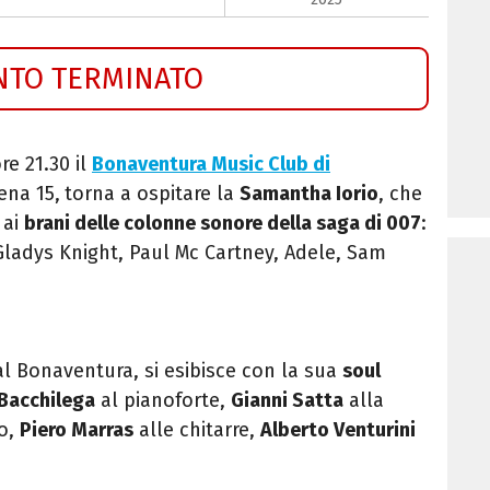
NTO TERMINATO
re 21.30 il
Bonaventura Music Club di
ena 15,
torna a ospitare la
Samantha Iorio
, che
 ai
brani delle colonne sonore della saga di 007
:
Gladys Knight, Paul Mc Cartney, Adele, Sam
al Bonaventura, si esibisce con la sua
soul
 Bacchilega
al pianoforte,
Gianni Satta
alla
o,
Piero Marras
alle chitarre,
Alberto Venturini