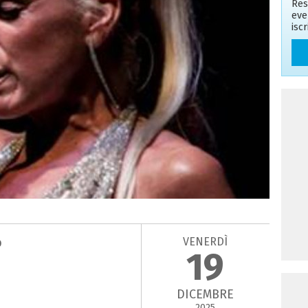
Res
eve
isc
VENERDÌ
b
19
DICEMBRE
2025