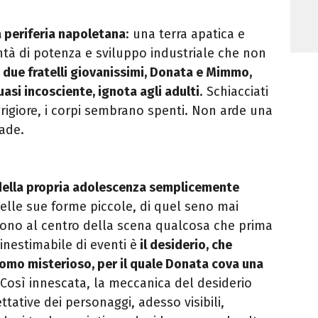
a periferia napoletana
: una terra apatica e
ntà di potenza e sviluppo industriale che non
i
due fratelli giovanissimi, Donata e Mimmo,
asi incosciente, ignota agli adulti
. Schiacciati
grigiore, i corpi sembrano spenti. Non arde una
ade.
della propria adolescenza semplicemente
delle sue forme piccole, di quel seno mai
gono al centro della scena qualcosa che prima
 inestimabile di eventi è
il desiderio, che
 uomo misterioso, per il quale Donata cova una
 Così innescata, la meccanica del desiderio
tative dei personaggi, adesso visibili,