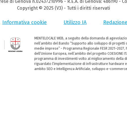
prese di Genova n.02437210996 - R.E.A. di Genova: 486190 - Co
Copyright © 2025 (V3) - Tutti i diritti riservati
Informativa cookie
Utilizzo IA
Redazion
MENTELOCALE WEB, a seguito della domanda di agevolazio
nell’ambito del Bando “Supporto allo sviluppo di progetti d
medie imprese” - Programma Regionale FESR 2021–2027, ha
dell’Unione Europea, nell’ambito del progetto COESIONE ITA
programma di investimenti volto al miglioramento della dig
riguardato l’implementazione di infrastrutture hardware e
ambito SEO e Intelligenza Artificiale, sviluppo e-commerc