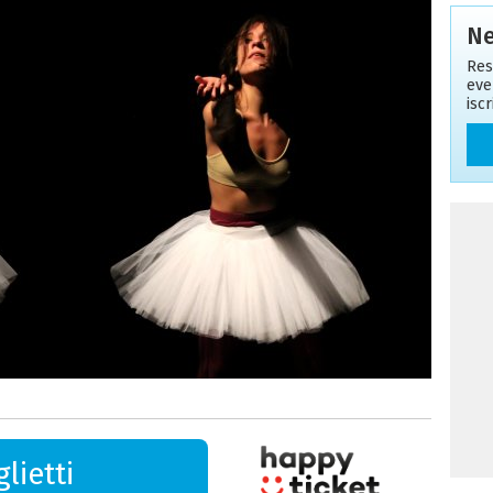
Ne
Res
eve
isc
lietti