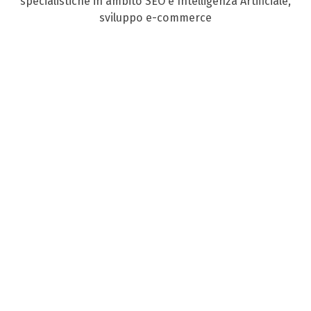
specialistiche in ambito SEO e Intelligenza Artificiale,
sviluppo e-commerce