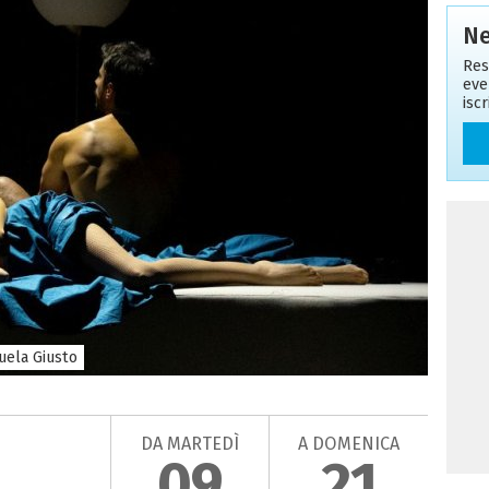
Ne
Res
eve
isc
uela Giusto
DA MARTEDÌ
A DOMENICA
09
21