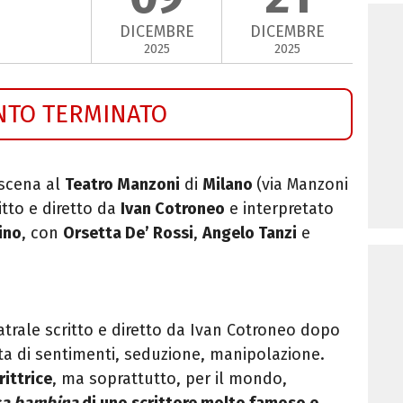
DICEMBRE
DICEMBRE
2025
2025
NTO TERMINATO
 scena al
Teatro Manzoni
di
Milano
(via Manzoni
ritto e diretto da
Ivan Cotroneo
e interpretato
ino
, con
Orsetta De’ Rossi
,
Angelo Tanzi
e
eatrale scritto e diretto da Ivan Cotroneo dopo
nta di sentimenti, seduzione, manipolazione.
rittrice
, ma soprattutto, per il mondo,
a bambina
di uno scrittore molto famoso e