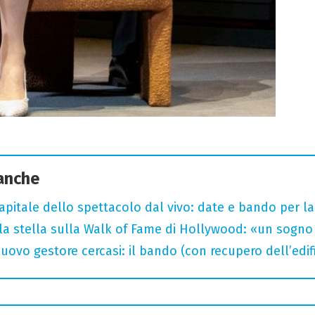
 anche
capitale dello spettacolo dal vivo: date e bando per l
la stella sulla Walk of Fame di Hollywood: «un sogno 
uovo gestore cercasi: il bando (con recupero dell’edifi