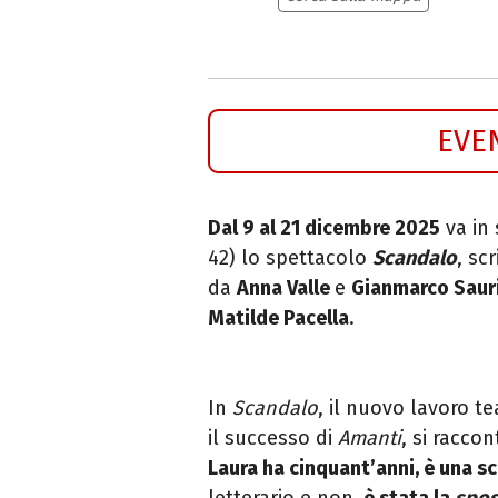
EVE
Dal 9 al 21 dicembre 2025
va in
42) lo spettacolo
Scandalo
, sc
da
Anna Valle
e
Gianmarco Saur
Matilde Pacella
.
In
Scandalo
, il nuovo lavoro t
il successo di
Amanti
, si racco
Laura ha cinquant’anni, è una sc
letterario e non,
è stata la
spos