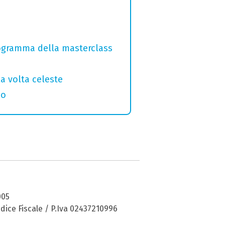
programma della masterclass
la volta celeste
no
005
dice Fiscale / P.Iva 02437210996