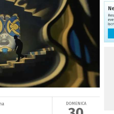
Ne
Res
eve
isc
DOMENICA
ma
30