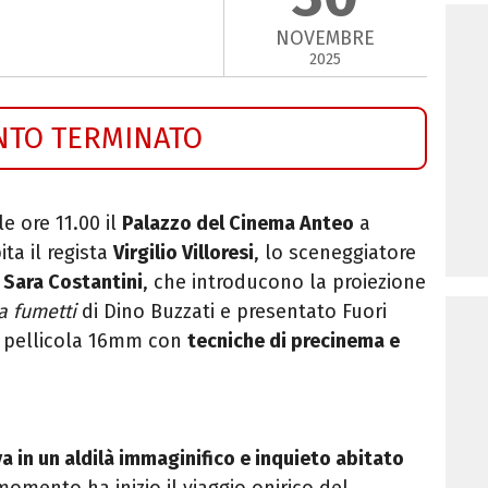
NOVEMBRE
2025
NTO TERMINATO
le ore 11.00 il
Palazzo del Cinema Anteo
a
ita il regista
Virgilio Villoresi
, lo sceneggiatore
a
Sara Costantini
, che introducono la proiezione
 fumetti
di Dino Buzzati e presentato Fuori
n pellicola 16mm con
tecniche di precinema e
va in un aldilà immaginifico e inquieto abitato
momento ha inizio il viaggio onirico del