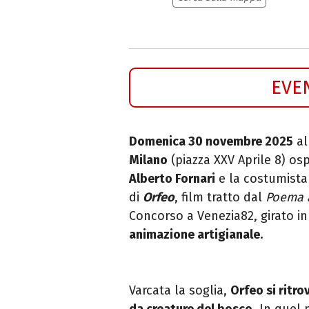
EVE
Domenica 30 novembre 2025
al
Milano
(piazza XXV Aprile 8) osp
Alberto Fornari
e la costumist
di
Orfeo
, film tratto dal
Poema a
Concorso a Venezia82, girato i
animazione artigianale
.
Varcata la soglia,
Orfeo si ritro
da creature del bosco
. In quel 