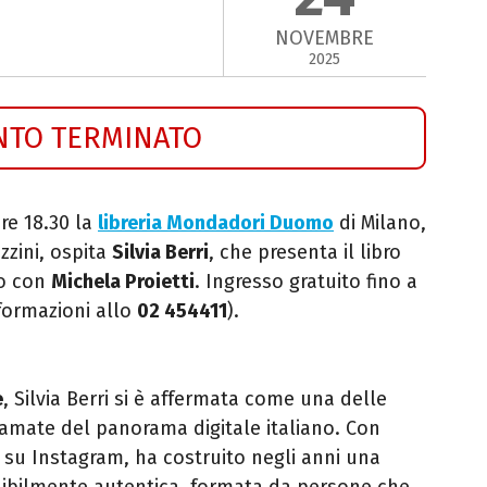
NOVEMBRE
2025
NTO TERMINATO
ore 18.30 la
libreria Mondadori Duomo
di Milano,
zzini, ospita
Silvia Berri
, che presenta il libro
go con
Michela Proietti
. Ingresso gratuito fino a
formazioni allo
02 454411
).
e
, Silvia Berri si è affermata come una delle
e amate del panorama digitale italiano. Con
 su Instagram, ha costruito negli anni una
dibilmente autentica, formata da persone che