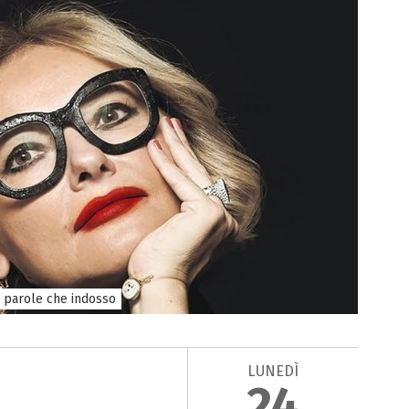
Le parole che indosso
LUNEDÌ
24