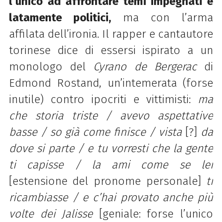
l’unico ad affrontare temi impegnati e
latamente politici,
ma con l’arma
affilata dell’ironia. Il rapper e cantautore
torinese dice di essersi ispirato a un
monologo del
Cyrano de Bergerac
di
Edmond Rostand, un’intemerata (forse
inutile) contro ipocriti e vittimisti:
ma
che storia triste / avevo aspettative
basse / so già
come finisce / vista
[?]
da
dove si parte / e tu vorresti che la gente
ti capisse / la ami come se lei
[estensione del pronome personale]
ti
ricambiasse / e c’hai provato anche più
volte dei Jalisse
[geniale: forse l’unico