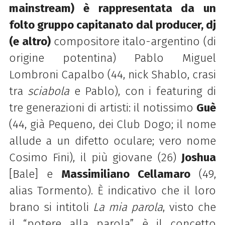
mainstream) è rappresentata da un
folto gruppo capitanato dal producer, dj
(e altro)
compositore italo-argentino (di
origine potentina) Pablo Miguel
Lombroni Capalbo (44, nick Shablo, crasi
tra
sciabola
e Pablo), con i featuring di
tre generazioni di artisti: il notissimo
Guè
(44, già Pequeno, dei Club Dogo; il nome
allude a un difetto oculare; vero nome
Cosimo Fini), il più giovane (26)
Joshua
[Bale] e
Massimiliano Cellamaro
(49,
alias Tormento). È indicativo che il loro
brano si intitoli
La mia
parola
, visto che
il “potere alla parola” è il concetto