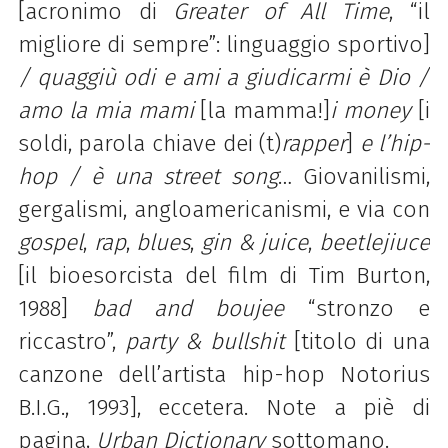
[acronimo di
Greater of
All Time
, “il
migliore di sempre”: linguaggio sportivo]
/ quaggiù odi e ami a giudicarmi è Dio /
amo la mia mami
[la mamma!]
i money
[i
soldi, parola chiave dei (t)
rapper
]
e l’hip-
hop / è una
street song
… Giovanilismi,
gergalismi, angloamericanismi, e via con
gospel
,
rap
,
blues
,
gin &
juice
,
beetlejiuce
[il bioesorcista del film di Tim Burton,
1988]
bad and boujee
“stronzo e
riccastro”,
party & bullshit
[titolo di una
canzone dell’artista hip-hop Notorius
B.I.G., 1993], eccetera. Note a piè di
pagina,
Urban Dictionary
sottomano.