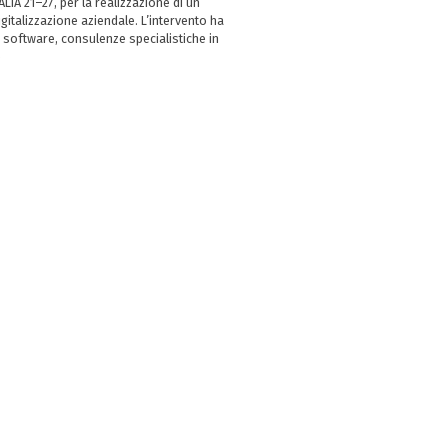
LIA 21–27, per la realizzazione di un
italizzazione aziendale. L’intervento ha
 software, consulenze specialistiche in
e