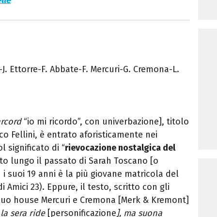
lle
-J. Ettorre-F. Abbate-F. Mercuri-G. Cremona-L.
arcord
“io mi ricordo”, con univerbazione], titolo
ico Fellini, è entrato aforisticamente nei
l significato di “
rievocazione nostalgica del
to lungo il passato di Sarah Toscano [o
 suoi 19 anni è la più giovane matricola del
di Amici 23). Eppure, il testo, scritto con gli
 duo house Mercuri e Cremona [Merk & Kremont]
:
la
sera ride
[personificazione
], ma suona