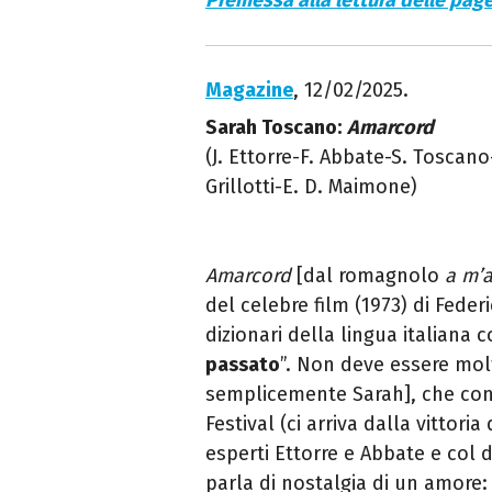
Premessa alla lettura delle page
Magazine
, 12/02/2025.
Sarah Toscano:
Amarcord
(J. Ettorre-F. Abbate-S. Toscano
Grillotti-E. D. Maimone)
Amarcord
[dal romagnolo
a m’
del celebre film (1973) di Feder
dizionari della lingua italiana co
passato
”. Non deve essere mol
semplicemente Sarah], che con i
Festival (ci arriva dalla vittoria 
esperti Ettorre e Abbate e col
parla di nostalgia di un amore