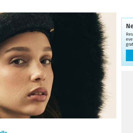
Ne
Res
even
gra