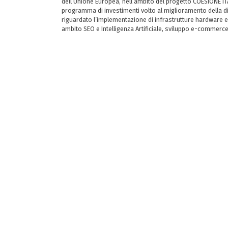
dell’Unione Europea, nell’ambito del progetto COESIONE ITA
programma di investimenti volto al miglioramento della dig
riguardato l’implementazione di infrastrutture hardware e
ambito SEO e Intelligenza Artificiale, sviluppo e-commerc