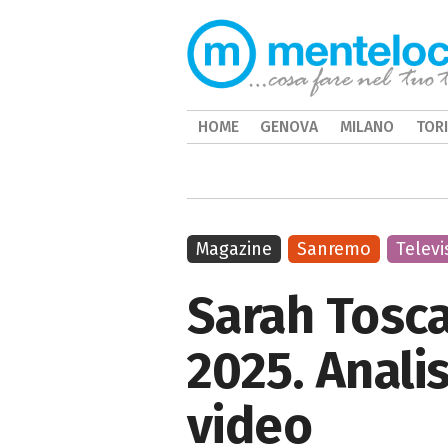
HOME
GENOVA
MILANO
TOR
Magazine
Sanremo
Televi
Sarah Tosc
2025. Analis
video