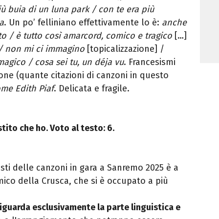
ù buia di un luna park / con
te
era più
a
. Un po’ felliniano effettivamente lo è:
anche
to / è tutto così amarcord, comico e tragico
[…]
 / non mi ci immagino
[topicalizzazione] /
magico / cosa
sei tu, un déja vu
. Francesismi
one (quante citazioni di canzoni in questo
ome Edith Piaf
. Delicata e fragile.
stito che ho. Voto al testo: 6.
esti delle canzoni in gara a Sanremo 2025 è a
ico della Crusca, che si è occupato a più
riguarda esclusivamente la parte linguistica e