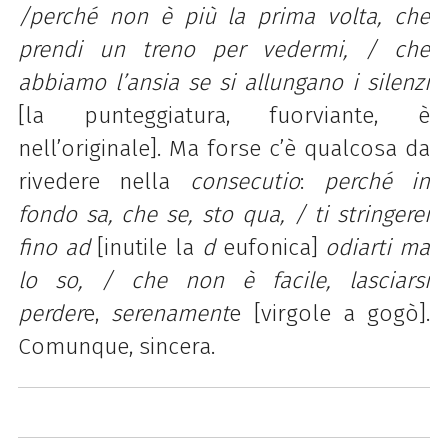
/perché non è più la prima volta,
che
prendi un treno per vedermi, / che
abbiamo l’ansia se si allungano i silenzi
[la punteggiatura, fuorviante, è
nell’originale]. Ma forse c’è qualcosa da
rivedere nella
consecutio
:
perché in
fondo sa, che se, sto qua, / ti stringerei
fino ad
[inutile la
d
eufonica]
odiarti ma
lo so, / che non è facile, lasciarsi
perder
e,
serenament
e [virgole a gogò].
Comunque, sincera.