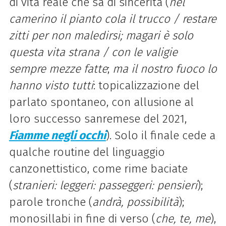
di vita reale che sa di sincerità (
nel
camerino il pianto cola il
trucco / restare
zitti per non maledirsi; magari è solo
questa vita strana / con le valigie
sempre mezze fatte
;
ma il nostro fuoco lo
hanno visto
tutti
: topicalizzazione del
parlato spontaneo, con allusione al
loro successo sanremese del 2021,
Fiamme negli occhi
). Solo il finale cede a
qualche routine del linguaggio
canzonettistico, come rime baciate
(
stranieri: leggeri: passeggeri: pensieri
);
parole tronche (
andrà, possibilità
);
monosillabi in fine di verso (
che, te, me
),