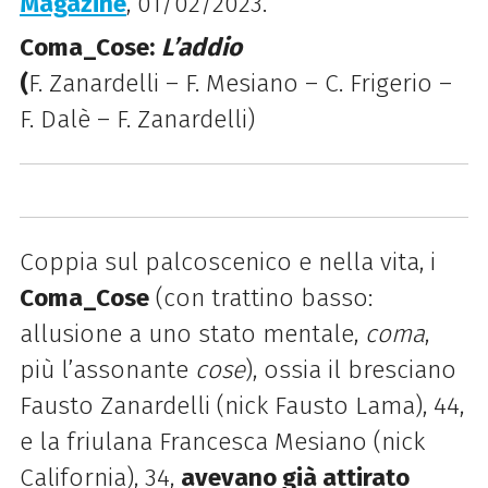
Magazine
, 01/02/2023.
Coma_Cose:
L’addio
(
F. Zanardelli – F. Mesiano – C. Frigerio –
F. Dalè – F. Zanardelli)
Coppia sul palcoscenico e nella vita, i
Coma_Cose
(con trattino basso:
allusione a uno stato mentale,
coma
,
più l’assonante
cose
), ossia il bresciano
Fausto Zanardelli (nick Fausto Lama), 44,
e la friulana Francesca Mesiano (nick
California), 34,
avevano già attirato