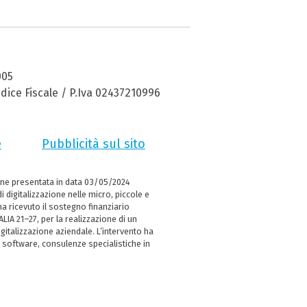
005
dice Fiscale / P.Iva 02437210996
e
Pubblicità sul sito
ne presentata in data 03/05/2024
i digitalizzazione nelle micro, piccole e
 ricevuto il sostegno finanziario
LIA 21–27, per la realizzazione di un
italizzazione aziendale. L’intervento ha
 software, consulenze specialistiche in
e