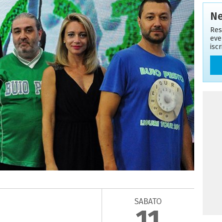
Ne
Res
eve
isc
SABATO
11