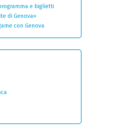
 programma e biglietti
rite di Genova»
legame con Genova
o
oca