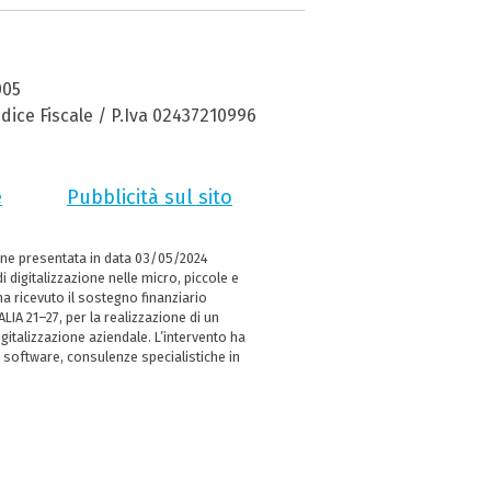
005
dice Fiscale / P.Iva 02437210996
e
Pubblicità sul sito
ne presentata in data 03/05/2024
i digitalizzazione nelle micro, piccole e
 ricevuto il sostegno finanziario
LIA 21–27, per la realizzazione di un
italizzazione aziendale. L’intervento ha
 software, consulenze specialistiche in
e