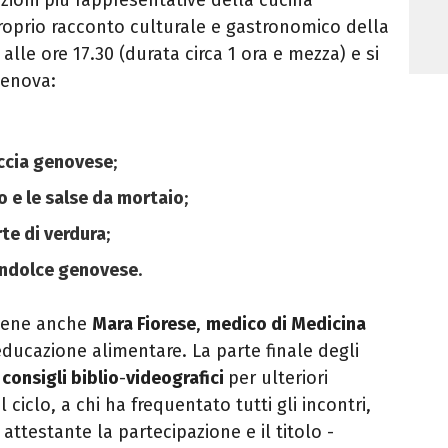
oprio racconto culturale e gastronomico della
a alle ore 17.30 (durata circa 1 ora e mezza)
e
si
Genova:
ccia genovese
;
to e le salse da mortaio
;
rte di verdura
;
andolce genovese
.
iene anche
Mara Fiorese
,
medico di Medicina
educazione alimentare. La parte finale degli
i
consigli biblio
-
videografici
per ulteriori
ciclo, a chi ha frequentato tutti gli incontri,
a
attestante la partecipazione e il titolo -