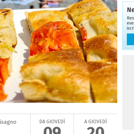
Ne
Res
eve
isc
DA GIOVEDÌ
A GIOVEDÌ
Bisagno
09
20