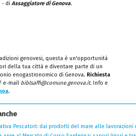
 - di
Assaggiatore di Genova
.
radizioni genovesi, questa è un'opportunità
ri della tua città e diventare parte di un
imonio enogastronomico di Genova.
Richiesta
/ e-mail
biblsaffi@comune.genova.it.
Info e
enoa
.
 anche
tiva Pescatori: dai prodotti del mare alle lavorazioni 
a apre al Mercato di Corso Sardegna: sapori liguri e tr