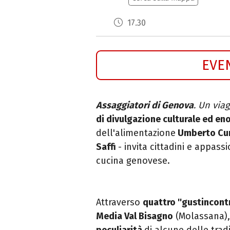
17.30
EVE
Assaggiatori di Genova
. Un viag
di divulgazione culturale ed e
dell'alimentazione
Umberto Cur
Saffi
- invita cittadini e appass
cucina genovese.
Attraverso
quattro ''gustincontr
Media Val Bisagno
(Molassana),
peculiarità
di alcune delle trad