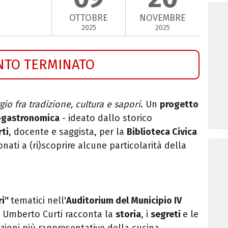
OTTOBRE
NOVEMBRE
2025
2025
NTO TERMINATO
gio fra tradizione, cultura e sapori
. Un
progetto
nogastronomica
- ideato dallo storico
ti
, docente e saggista, per la
Biblioteca Civica
ionati a (ri)scoprire alcune particolarità della
i''
tematici nell'
Auditorium del Municipio IV
 Umberto Curti racconta la
storia
, i
segreti
e le
izioni più rappresentative della cucina