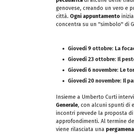
genovese, creando un vero e pr
città.
Ogni appuntamento
inizi
concentra su un ''simbolo'' di 
Giovedì
9 ottobre
:
La foca
Giovedì 23 ottobre
:
Il pes
Giovedì 6 novembre
:
Le to
Giovedì 20 novembre
:
Il p
Insieme a Umberto Curti interv
Generale
, con alcuni spunti di 
incontri prevede la proposta d
approfondimenti. Al termine del 
viene rilasciata una
pergamen