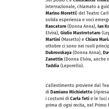
internazionale, chiamato a guida
Marino Moretti
) del
Teatro
Car
solida esperienza e voci emerge
Rancatore
(Donna Anna),
Ian K
Elvira),
Giulio Mastrototaro
(Le
Martini
(Masetto) e
Chiara Mari
ottobre ci sono nei ruoli princi
Dubrovskaya
(Donna Anna),
Dav
Zanettin
(Donna Elvira, anche n
Taddia
(Leporello).
L'allestimento proviene dal
Tea
di
Damiano Michieletto
(ripres
i costumi di
Carla Teti
e le luci 
prima di ogni recita, nel Primo