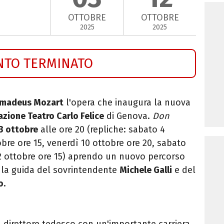
OTTOBRE
OTTOBRE
2025
2025
NTO TERMINATO
Amadeus Mozart
l'opera che inaugura la nuova
dazione
Teatro
Carlo
Felice
di Genova.
Don
3 ottobre
alle ore 20 (repliche: sabato 4
bre ore 15, venerdì 10 ottobre ore 20, sabato
2 ottobre ore 15) aprendo un nuovo percorso
 la guida del sovrintendente
Michele Galli
e del
o.
,
direttore tedesco con un'importante carriera