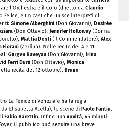
re l'Orchestra e il Coro (diretto da
Claudio
lo
Felice
, e un cast che unisce interpreti di
nti:
Simone Alberghini
(Don Giovanni),
Desirée
oziara
(Don Ottavio),
Jennifer Holloway
(Donna
porello),
Mattia Denti
(Il Commendatore),
Alex
a Fiorani
(Zerlina). Nelle recite del 4 e 11
pali
Gurgen Baveyan
(Don Giovanni),
Irina
id Ferri Durà
(Don Ottavio),
Monica
ella recita del 12 ottobre),
Bruno
tro
La Fenice di Venezia e ha la regia
a da Elisabetta Acella), le scene di
Paolo Fantin
,
di
Fabio Barettin
. Infine una
novità
, 45 minuti
 Foyer, il pubblico può seguire una breve