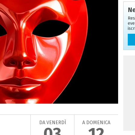
Ne
Res
eve
isc
DA VENERDÌ
A DOMENICA
03
12