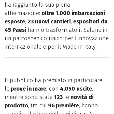
ha raggiunto la sua piena
affermazione:
oltre
1.000 imbarcazioni
esposte
,
23 nuovi cantieri
,
espositori da
45 Paesi
hanno trasformato il Salone in
un palcoscenico unico per l’innovazione
internazionale e per il Made in Italy.
Il pubblico ha premiato in particolare
le
prove in mare
, con
4.050
uscite
,
mentre sono state
123
le
novità di
prodotto
, tra cui
96 première
, hanno
scandito il ritmo della sei giorni. A