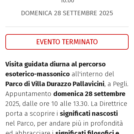
10.00
DOMENICA
28
SETTEMBRE
2025
EVENTO TERMINATO
Visita guidata diurna al percorso
esoterico-massonico
all'interno del
Parco di Villa Durazzo Pallavicini
, a Pegli.
Appuntamento
d
omenica 28 settembre
2025, d
alle ore 10 alle 13.30. La Direttrice
porta a scoprire i
significati nascosti
nel Parco, per andare più in profondità
ed abbracciare i
significati filosofici e