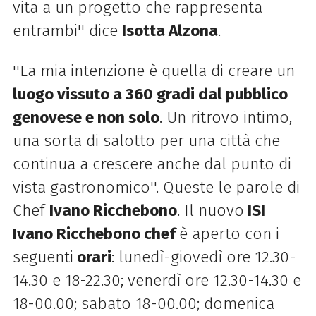
vita a un progetto che rappresenta
entrambi'' dice
Isotta Alzona
.
''La mia intenzione è quella di creare un
luogo vissuto a 360 gradi dal pubblico
genovese e non solo
. Un ritrovo intimo,
una sorta di salotto per una città che
continua a crescere anche dal punto di
vista gastronomico''. Queste le parole di
Chef
Ivano Ricchebono
. Il nuovo
I
SI
Ivano Ricchebono chef
è aperto con i
seguenti
orari
: l
unedì-giovedì ore 12.30-
14.30 e 18-22.30; v
enerdì ore 12.30-14.30 e
18-00.00; s
abato 18-00.00; d
omenica