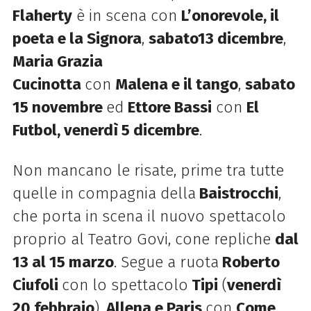
Flaherty
è in scena con
L’onorevole, il
poeta e la Signora
,
sabato13 dicembre
,
Maria Grazia
Cucinotta
con
Malena e il tango
,
sabato
15 novembre
ed
Ettore Bassi
con
El
Futbol, venerdì 5 dicembre
.
Non mancano le risate, prime tra tutte
quelle in compagnia della
Baistrocchi
,
che porta in scena il nuovo spettacolo
proprio al Teatro Govi, cone repliche
dal
13 al 15 marzo
. Segue a ruota
Roberto
Ciufoli
con lo spettacolo
Tipi
(
venerdì
20 febbraio
),
Allena e Paris
con
Come