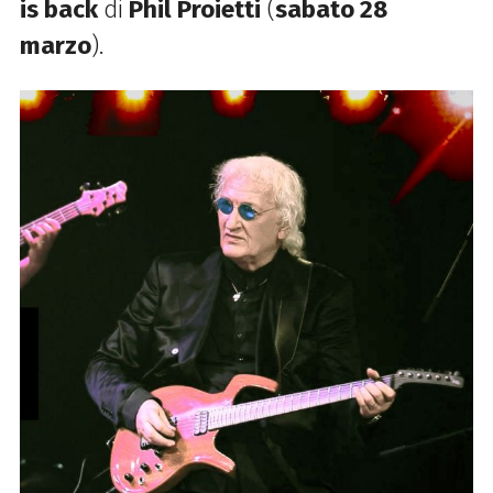
is back
di
Phil Proietti
(
sabato 28
marzo
).