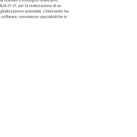
 ricevuto il sostegno finanziario
LIA 21–27, per la realizzazione di un
italizzazione aziendale. L’intervento ha
 software, consulenze specialistiche in
e