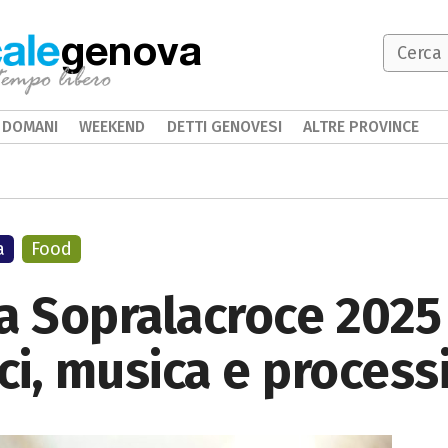
genova
DOMANI
WEEKEND
DETTI GENOVESI
ALTRE PROVINCE
a
Food
a Sopralacroce 2025
i, musica e process