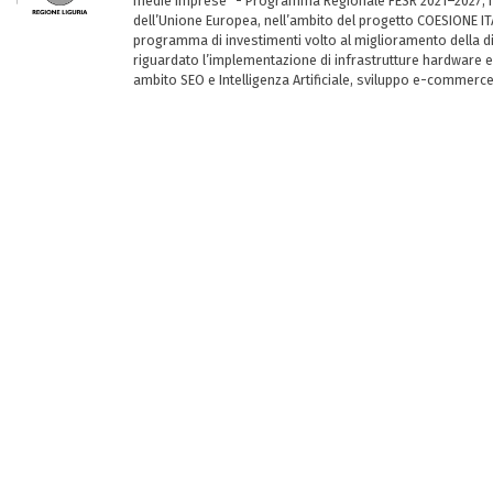
medie imprese” - Programma Regionale FESR 2021–2027, ha
dell’Unione Europea, nell’ambito del progetto COESIONE ITA
programma di investimenti volto al miglioramento della dig
riguardato l’implementazione di infrastrutture hardware e
ambito SEO e Intelligenza Artificiale, sviluppo e-commerc