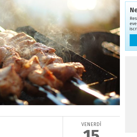
Ne
Res
eve
isc
VENERDÌ
15