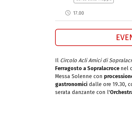
17.00
EVE
Il
Circolo Acli Amici di Sopralac
Ferragosto a Sopralacroce
nel 
Messa Solenne con
processio
gastronomici
dalle ore 19.30, c
serata danzante con l'
Orchestra