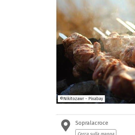
©Nikitozawr - Pixabay
Sopralacroce
Cerca sulla mappa