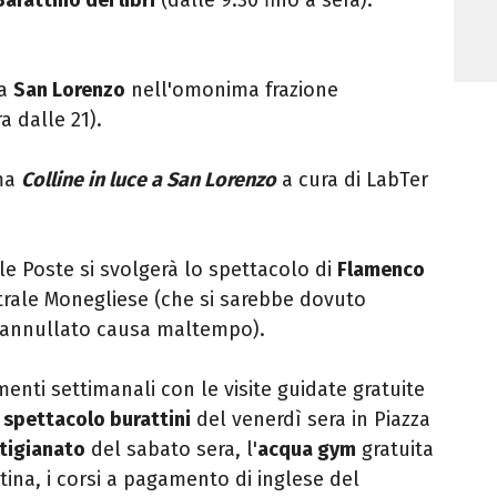
ia
San Lorenzo
nell'omonima frazione
 dalle 21).
ma
Colline in luce a San Lorenzo
a cura di LabTer
le Poste si svolgerà lo spettacolo di
Flamenco
atrale Monegliese (che si sarebbe dovuto
i annullato causa maltempo).
nti settimanali con le visite guidate gratuite
o
spettacolo burattini
del venerdì sera in Piazza
rtigianato
del sabato sera, l'
acqua gym
gratuita
ina, i corsi a pagamento di inglese del