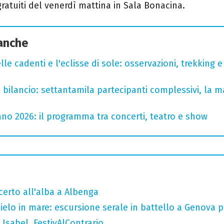
gratuiti del venerdì mattina in Sala Bonacina.
 anche
lle cadenti e l'eclisse di sole: osservazioni, trekking e
l bilancio: settantamila partecipanti complessivi, la m
no 2026: il programma tra concerti, teatro e show
ncerto all'alba a Albenga
 cielo in mare: escursione serale in battello a Genova 
Isabel, FestivAlContrario