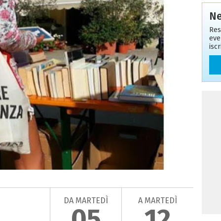
Ne
Res
eve
isc
DA MARTEDÌ
A MARTEDÌ
05
12