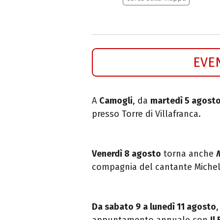
EVE
A
Camogli
, da
martedì 5 agost
presso Torre di Villafranca.
Venerdì 8 agosto
torna anche
N
compagnia del cantante Michele
Da sabato 9 a lunedì 11 agosto
appuntamento annuale con
Il