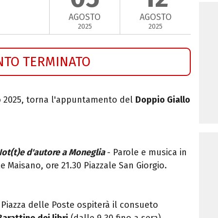
AGOSTO
AGOSTO
2025
2025
NTO TERMINATO
o
2025, torna l'appuntamento del
Doppio Giallo
ot(t)e d'autore a Moneglia
- Parole e musica in
 Maisano, ore 21.30 Piazzale San Giorgio.
, Piazza delle Poste ospiterà il consueto
 Barattino dei libri
(dalle 9.30 fino a sera).