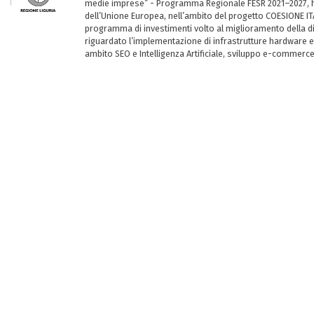
medie imprese” - Programma Regionale FESR 2021–2027, ha
dell’Unione Europea, nell’ambito del progetto COESIONE ITA
programma di investimenti volto al miglioramento della dig
riguardato l’implementazione di infrastrutture hardware e
ambito SEO e Intelligenza Artificiale, sviluppo e-commerc