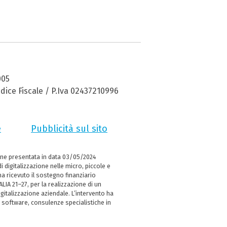
005
dice Fiscale / P.Iva 02437210996
e
Pubblicità sul sito
ne presentata in data 03/05/2024
i digitalizzazione nelle micro, piccole e
 ricevuto il sostegno finanziario
LIA 21–27, per la realizzazione di un
italizzazione aziendale. L’intervento ha
 software, consulenze specialistiche in
e