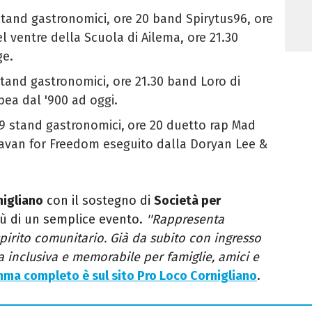
stand gastronomici, ore 20 band Spirytus96
,
ore
el ventre della Scuola di Ailema, ore 21.30
ge.
stand gastronomici, ore 21.30
band Loro di
ea dal '900 ad oggi.
19 stand gastronomici,
ore 20 duetto rap Mad
avan for Freedom eseguito dalla Doryan Lee &
nigliano
con il sostegno di
Società per
ù di un semplice evento.
''Rappresenta
pirito comunitario. Già da subito con ingresso
a inclusiva e memorabile per famiglie, amici e
ma completo è sul sito Pro Loco Cornigliano
.