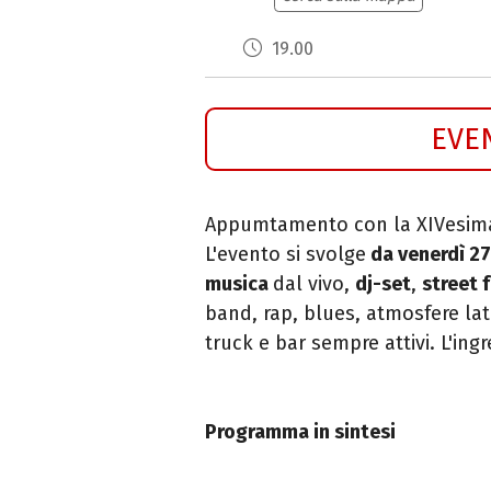
19.00
EVE
Appumtamento con la XIVesi
L'evento si svolge
da venerdì 2
musica
dal vivo,
dj-set
,
street 
band, rap, blues, atmosfere lat
truck e bar sempre attivi. L'ing
Programma in sintesi