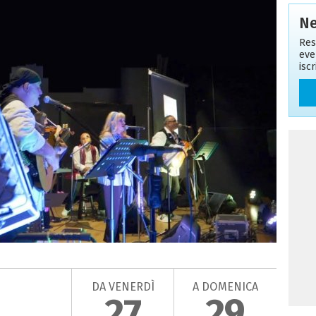
Ne
Res
eve
isc
DA VENERDÌ
A DOMENICA
27
29