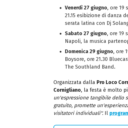
Venerdì 27 giugno
,
ore 19 
21.15 esibizione di danza d
serata latina con Dj Solan
Sabato 27 giugno
,
ore 19 
Napoli, la musica partenop
Domenica 29 giugno
, ore 
Boysore, ore 21.30
Bluecar
The Southland Band.
Organizzata dalla
Pro Loco Cor
Cornigliano
, la
festa
è molto pi
un'espressione tangibile dello s
gratuito, promette un'esperienz
visitatori individuali''.
Il
program