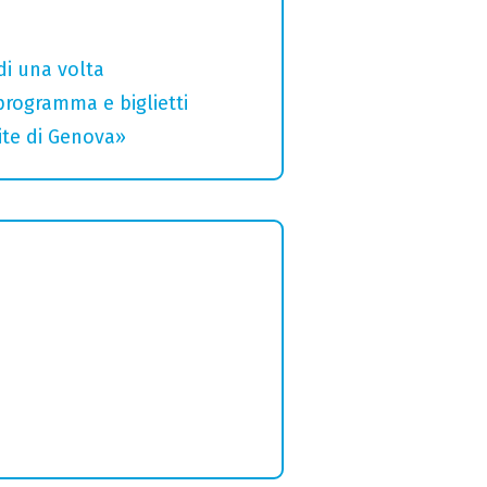
di una volta
 programma e biglietti
rite di Genova»