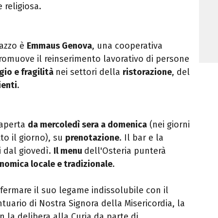
 religiosa.
Fazzo è
Emmaus Genova
, una cooperativa
omuove il reinserimento lavorativo di persone
gio e fragilità
nei settori della
ristorazione
, del
ienti
.
 aperta
da mercoledì sera a domenica
(nei giorni
to il giorno), su
prenotazione
. Il bar e la
i dal giovedì.
Il menu
dell'Osteria punterà
omica locale e tradizionale
.
nfermare il suo legame indissolubile con il
tuario di Nostra Signora della Misericordia, la
n la delibera alla Curia da parte di