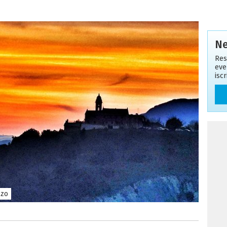
Ne
Res
eve
isc
zzo