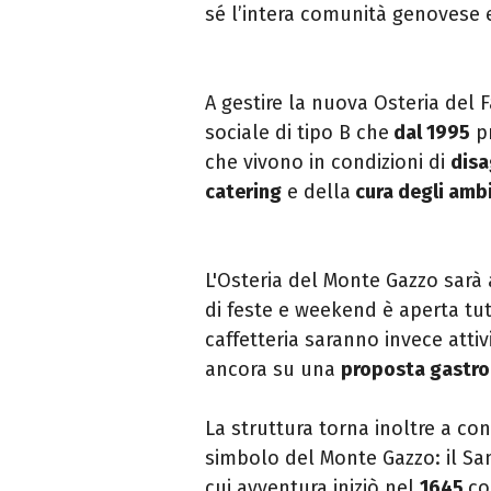
sé l’intera comunità genovese e
A gestire la nuova Osteria del 
sociale di tipo B che
dal 1995
pr
che vivono in condizioni di
disa
catering
e della
cura degli amb
L'Osteria del Monte Gazzo sarà
di feste e weekend è aperta tut
caffetteria saranno invece attiv
ancora su una
proposta gastron
La struttura torna inoltre a co
simbolo del Monte Gazzo: il San
cui avventura iniziò nel
1645
co