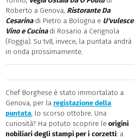
Torino,
Vegia Ostaia Da O Poulu
di
Roberto a Genova,
Ristorante Da
Cesarina
di Pietro a Bologna e
U'vulesce
Vino e Cucina
di Rosario a Cerignola
(Foggia). Su tv8, invece, la puntata andrà
in onda prossimamente.
Chef
Borghese è stato immortalato a
Genova, per la
registazione della
puntata
, lo scorso ottobre.
Una
curiosità? Ha potuto scoprire le
origini
nobiliari degli stampi per i
corzetti
: a