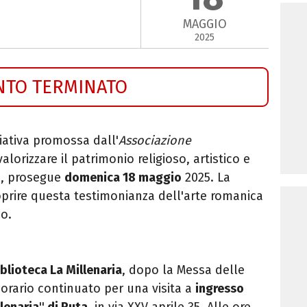
MAGGIO
2025
NTO TERMINATO
ziativa
promossa
dall'
Associazione
valorizzare il patrimonio religioso, artistico e
li, prosegue
domenica 18 maggio
2025. La
prire questa testimonianza dell'arte romanica
so.
iblioteca
La
Millenaria
, dopo
la
Messa delle
orario continuato per una visita a
ingresso
lenaria
''
di Ruta
, in via XXV aprile 35. Alle ore