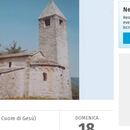
Ne
Res
eve
isc
DOMENICA
o Cuore di Gesù)
18