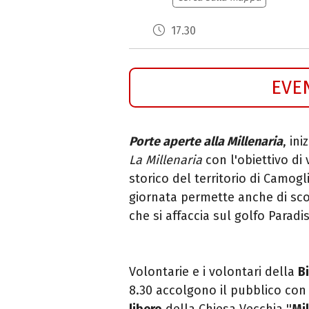
17.30
EVE
Porte aperte alla
Millenaria
, ini
La
Millenaria
con l'obiettivo di 
storico del territorio di Camog
giornata permette anche di sco
che si affaccia sul golfo Paradi
Volontarie e i volontari della
B
8.30 accolgono il pubblico con 
libero
della Chiesa Vecchia ''
Mil