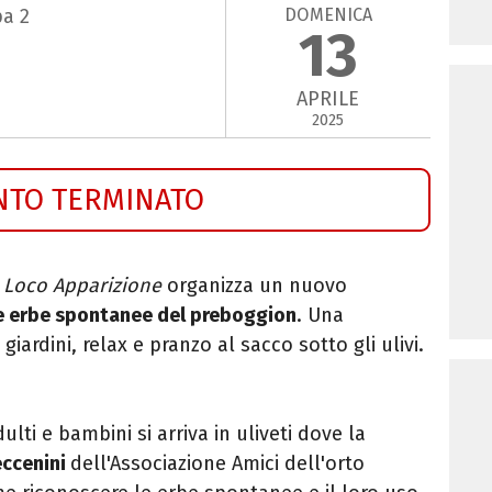
DOMENICA
pa 2
13
APRILE
2025
NTO TERMINATO
 Loco Apparizione
organizza un nuovo
e erbe spontanee del preboggion
. Una
 giardini, relax e pranzo al sacco sotto gli ulivi.
ti e bambini si arriva in uliveti dove la
ccenini
dell'Associazione Amici dell'orto