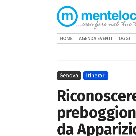
HOME
AGENDA EVENTI
OGGI
Genova
Itinerari
Riconoscer
preboggion,
da Appariz