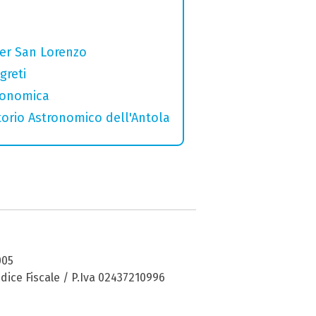
per San Lorenzo
greti
tronomica
torio Astronomico dell'Antola
005
dice Fiscale / P.Iva 02437210996