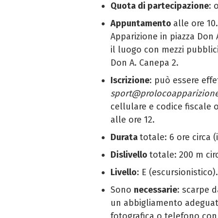
Quota di partecipazione
: 
Appuntamento
alle ore 10
Apparizione in piazza Don 
il luogo con mezzi pubblici)
Don A. Canepa 2.
Iscrizione
: può essere effe
sport@prolocoapparizione
cellulare e codice fiscale
alle ore 12.
Durata
totale: 6
ore
circa 
Dislivello
totale: 200 m cir
Livello
: E (escursionistico).
Sono
necessarie
: scarpe d
un abbigliamento adeguat
fotografica o telefono con