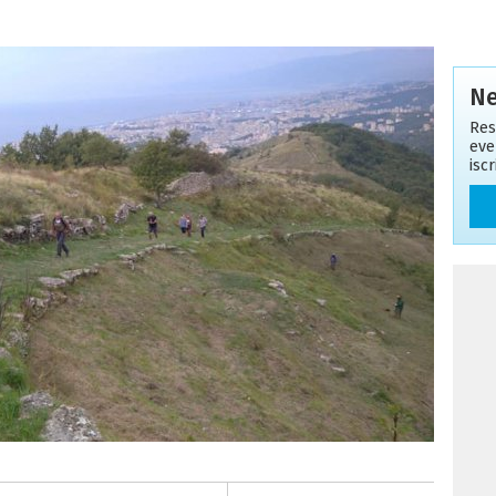
Ne
Res
eve
isc