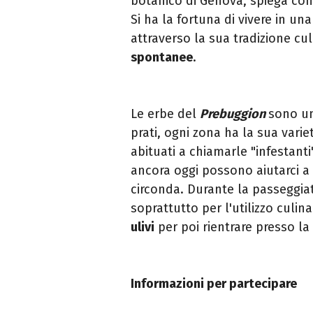
botanico di Genova, spiega com
Si ha la fortuna di vivere in u
attraverso la sua tradizione culi
spontanee
.
Le erbe del
Prebuggion
sono u
prati, ogni zona ha la sua var
abituati a chiamarle "infestanti
ancora oggi possono aiutarci a 
circonda. Durante la passeggia
soprattutto per l'utilizzo culin
ulivi
per poi rientrare presso la
Informazioni per partecipare