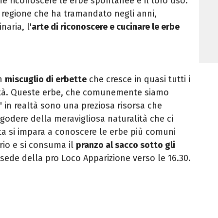
e riconoscere le erbe spontanee e il loro uso.
na regione che ha tramandato negli anni,
naria, l'
arte di riconoscere e cucinare le erbe
n
miscuglio di erbette
che cresce in quasi tutti i
ietà. Queste erbe, che comunemente siamo
" in realtà sono una preziosa risorsa che
godere della meravigliosa naturalità che ci
ta si impara a conoscere le erbe più comuni
ario e si consuma il
pranzo al sacco sotto gli
 sede della pro Loco Apparizione verso le 16.30.