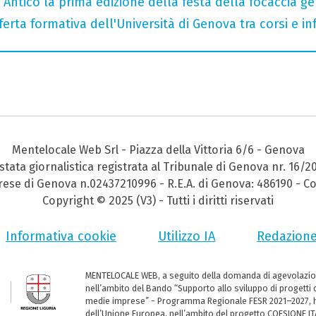
o Antico la prima edizione della festa della focaccia 
ferta formativa dell'Università di Genova tra corsi e inf
Mentelocale Web Srl - Piazza della Vittoria 6/6 - Genova
stata giornalistica registrata al Tribunale di Genova nr. 16/2
prese di Genova n.02437210996 - R.E.A. di Genova: 486190 - Co
Copyright © 2025 (V3) - Tutti i diritti riservati
Informativa cookie
Utilizzo IA
Redazion
MENTELOCALE WEB, a seguito della domanda di agevolazio
nell’ambito del Bando “Supporto allo sviluppo di progetti d
medie imprese” - Programma Regionale FESR 2021–2027, ha
dell’Unione Europea, nell’ambito del progetto COESIONE ITA