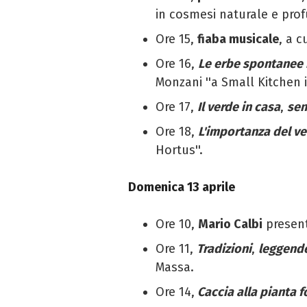
in cosmesi naturale e prof
Ore 15,
fiaba musicale
, a c
Ore 16,
Le erbe spontanee 
Monzani ''a Small Kitchen i
Ore 17,
Il verde in casa
,
sen
Ore 18,
L'importanza del ver
Hortus''.
Domenica 13 aprile
Ore 10,
Mario Calbi
present
Ore 11,
T
radizioni
,
leggende
Massa.
Ore 14,
Caccia alla pianta f