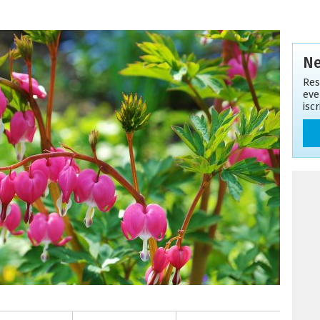
Ne
Res
eve
isc