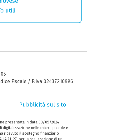
genovese
o utili
005
dice Fiscale / P.Iva 02437210996
e
Pubblicità sul sito
ne presentata in data 03/05/2024
i digitalizzazione nelle micro, piccole e
 ricevuto il sostegno finanziario
LIA 21–27, per la realizzazione di un