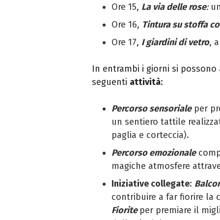
Ore 15,
La via delle rose
:
un
Ore 16,
Tintura su stoffa co
Ore 17,
I giardini di vetro
, 
In entrambi i giorni si posson
seguenti
attività
:
Percorso sensoriale
per pr
un sentiero tattile realizza
paglia e corteccia).
Percorso emozionale
compo
magiche atmosfere attraver
Iniziative
collegate
:
Balcon
contribuire a far fiorire la
Fiorite
per premiare il migl