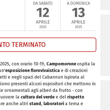
DA SABATO
A DOMENICA
12
13
APRILE
APRILE
2025
2025
NTO TERMINATO
2025, con orario 10-19,
Campomorone
ospita la
un'
esposizione florovivaistica
e di creazioni
setti e negli spazi del Cabannun ispirata al
 Sono presenti alcuni espositori che mettono in
le ornamentali agli alberi da frutto - con
omuovere la
cultura del verde
e del
rispetto
are anche altri
stand
,
laboratori
a tema e