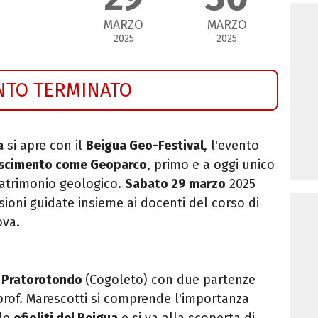
MARZO
MARZO
2025
2025
NTO TERMINATO
a
si apre con il
Beigua Geo-Festival
, l'evento
noscimento come Geoparco
, primo e a oggi unico
 patrimonio geologico.
Sabato 29 marzo
2025
ioni guidate insieme ai docenti del corso di
ova.
a
Pratorotondo
(Cogoleto) con due partenze
l prof. Marescotti si comprende l'importanza
lle
ofioliti del Beigua
e si va alla scoperta di