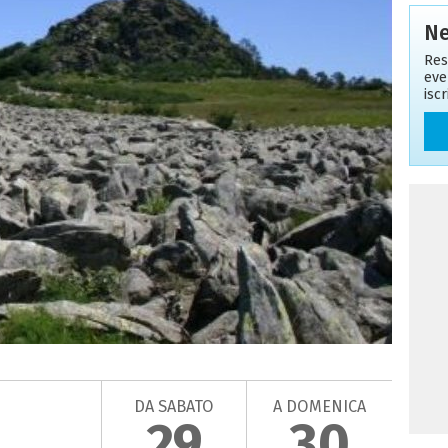
Ne
Res
eve
isc
DA SABATO
A DOMENICA
29
30