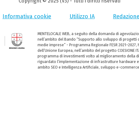
Copyright © 2025 (V3) - Tutti i diritti riservati
Informativa cookie
Utilizzo IA
Redazion
MENTELOCALE WEB, a seguito della domanda di agevolazio
nell’ambito del Bando “Supporto allo sviluppo di progetti d
medie imprese” - Programma Regionale FESR 2021–2027, ha
dell’Unione Europea, nell’ambito del progetto COESIONE ITA
programma di investimenti volto al miglioramento della dig
riguardato l’implementazione di infrastrutture hardware e
ambito SEO e Intelligenza Artificiale, sviluppo e-commerc