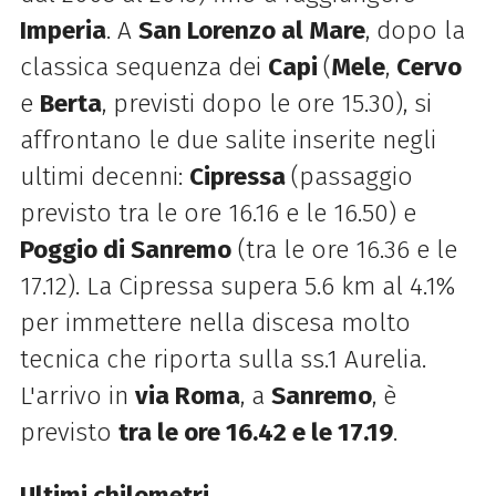
Imperia
. A
San Lorenzo al Mare
, dopo la
classica sequenza dei
Capi
(
Mele
,
Cervo
e
Berta
, previsti dopo le ore 15.30), si
affrontano le due salite inserite negli
ultimi decenni:
Cipressa
(passaggio
previsto tra le ore 16.16 e le 16.50) e
Poggio di Sanremo
(tra le ore 16.36 e le
17.12). La Cipressa supera 5.6 km al 4.1%
per immettere nella discesa molto
tecnica che riporta sulla ss.1 Aurelia.
L'arrivo in
via Roma
, a
Sanremo
, è
previsto
tra le ore 16.42 e le 17.19
.
Ultimi chilometri