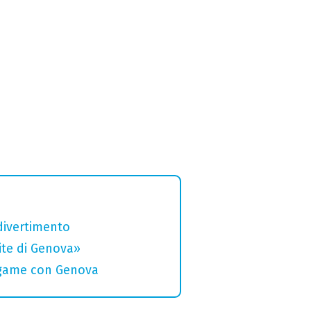
divertimento
rite di Genova»
legame con Genova