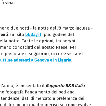
più vera.
eno due notti - la notte dell'8 marzo inclusa -
renti
sul sito
bbday.it
, può godere del
la notte. Tante le opzioni, tra borghi
li meno conosciuti del nostro Paese. Per
e prenotare il soggiorno, occorre visitare il
rutture aderenti a Genova e in Liguria
.
t'anno, è presentato il
Rapporto B&B Italia
 che fotografa l'andamento dei bed and
 tendenze, dati di mercato e preferenze dei
ivo di fornire un quadro preciso su come evolve