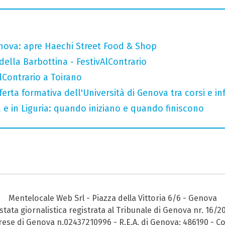
nova: apre Haechi Street Food & Shop
della Barbottina - FestivAlContrario
AlContrario a Toirano
ferta formativa dell'Università di Genova tra corsi e inf
a e in Liguria: quando iniziano e quando finiscono
Mentelocale Web Srl - Piazza della Vittoria 6/6 - Genova
stata giornalistica registrata al Tribunale di Genova nr. 16/2
prese di Genova n.02437210996 - R.E.A. di Genova: 486190 - Co