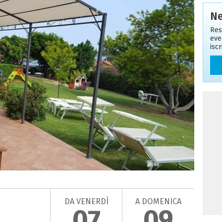
Ne
Res
eve
isc
DA VENERDÌ
A DOMENICA
07
09