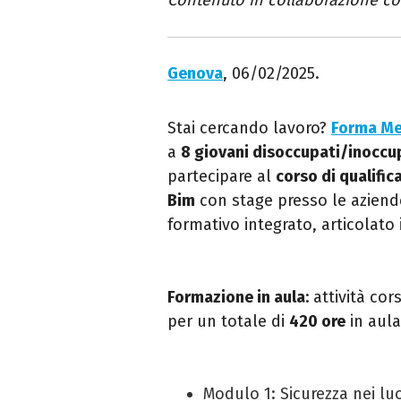
Contenuto in collaborazione c
Genova
, 06/02/2025.
Stai cercando lavoro?
Forma Men
a
8 giovani disoccupati/inoccu
partecipare al
corso di qualific
Bim
con stage presso le aziend
formativo integrato, articolato 
Formazione in aula
:
attività cor
per un
totale di
420 ore
in aula
Modulo 1: Sicurezza nei luo