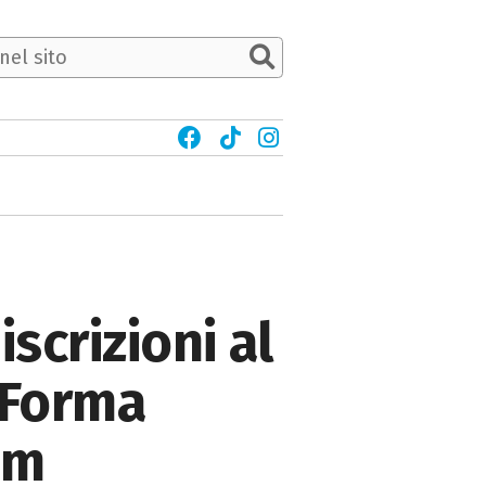
scrizioni al
 Forma
im