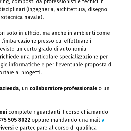
ing, composti da professionisti e tecnici in
ciplinari (ingegneria, architettura, disegno
trotecnica navale).
on solo in ufficio, ma anche in ambienti come
 e l’imbarcazione presso cui effettuare i
 previsto un certo grado di autonomia
richiede una particolare specializzazione per
logie informatiche e per l’eventuale proposta di
rtare ai progetti.
’azienda
, un
collaboratore professionale
o un
oni
complete riguardanti il corso chiamando
375 505 8022
oppure mandando una mail
a
riversi
e partecipare al corso di qualifica