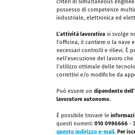
criteri di simultaneous engineer
possesso di competenze multidis
industriale, elettronica ed elet
L’attività lavorativa
si svolge n
l’officina, il cantiere o la nave
necessari controlli e rilievi. È
nell’esecuzione del lavoro che 
l’utilizzo ottimale delle tecno
correttivi e/o modifiche da appo
Può essere un
dipendente dell
lavoratore autonomo
.
È possibile trovare le
informazi
questi numeri:
010 0986666
-
questo indirizzo e-mail
.
Per isc