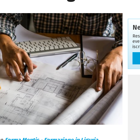
Ne
Res
eve
isc