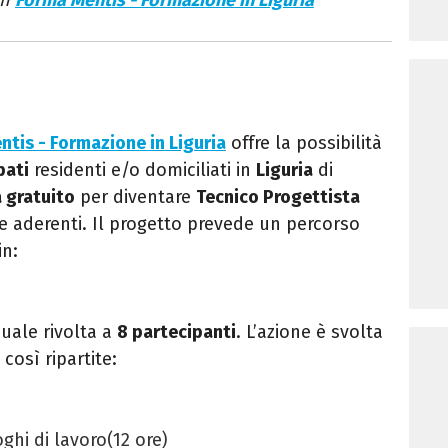
on
Forma Mentis - Formazione in Liguria
tis - Formazione in Liguria
offre la possibilità
pati
residenti e/o domiciliati in
Liguria
di
a gratuito
per diventare
Tecnico Progettista
e aderenti.
Il progetto prevede un percorso
in:
suale rivolta a
8 partecipanti
. L’azione è svolta
 così ripartite:
ghi di lavoro(12 ore)