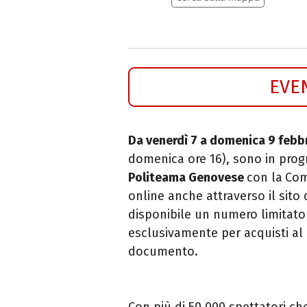
EVE
Da venerdì 7 a domenica 9 febb
domenica ore 16), sono in prog
Politeama Genovese
con la
Com
online anche attraverso il sito
disponibile un numero limitato d
esclusivamente per acquisti al 
documento.
Con più di 50.000 spettatori ch