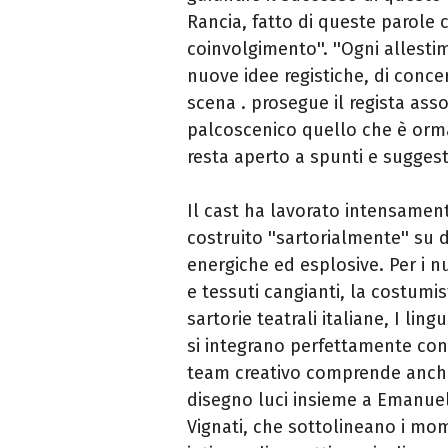
Rancia, fatto di queste parole c
coinvolgimento''. ''Ogni allest
nuove idee registiche, di concer
scena . prosegue il regista ass
palcoscenico quello che è orma
resta aperto a spunti e suggesti
Il cast ha lavorato intensamen
costruito ''sartorialmente'' su
energiche ed esplosive. Per i nu
e tessuti cangianti, la costumis
sartorie teatrali italiane, I lin
si integrano perfettamente con l
team creativo comprende anche 
disegno luci insieme a Emanuel
Vignati, che sottolineano i mo