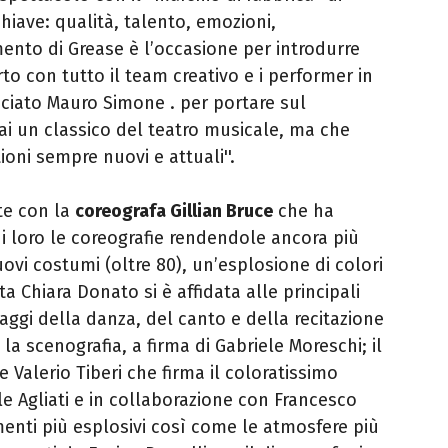
hiave: qualità, talento, emozioni,
imento di Grease è l’occasione per introdurre
to con tutto il team creativo e i performer in
ociato Mauro Simone . per portare sul
i un classico del teatro musicale, ma che
oni sempre nuovi e attuali''.
te con la
coreografa Gillian Bruce
che ha
 di loro le coreografie rendendole ancora più
ovi costumi (oltre 80), un’esplosione di colori
ta Chiara Donato si è affidata alle principali
guaggi della danza, del canto e della recitazione
a scenografia, a firma di Gabriele Moreschi; il
Valerio Tiberi che firma il coloratissimo
e Agliati e in collaborazione con Francesco
menti più esplosivi così come le atmosfere più