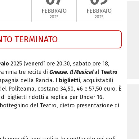
FEBBRAIO
FEBBRAIO
2025
2025
NTO TERMINATO
raio
2025 (venerdì ore 20.30, sabato ore 18,
ramma tre recite di
Grease
.
Il Musical
al
Teatro
pagnia della Rancia. I
biglietti
, acquistabili
 del Politeama, costano 34,50, 46 e 57,50 euro.
È
i biglietti ridotti a replica per Under 16,
botteghino del Teatro, dietro presentazione di
e hanno già applaudito lo spettacolo nei soli