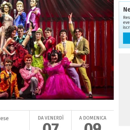
Ne
Res
eve
isc
DA VENERDÌ
A DOMENICA
vese
07
09