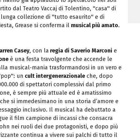
tito dal Teatro Vaccaj di Tolentino, ''casa'' di
nga collezione di ''tutto esaurito'' e di
iesta, Grease si conferma il
musical più amato
.
Warren Casey
, con la
regia di Saverio Marconi
e
one
è una festa travolgente che accende le
a alla musical-mania trasformandosi in un vero e
pop'': un
cult intergenerazionale
che, dopo
00.000 di spettatori complessivi dal primo
gione, è sempre più attuale ed è amatissimo
 che si immedesimano in una storia d’amore e
ssaggio inclusivo. Il musical ha debuttato a
ue il film campione di incassi che consacra
ohn nei ruoli dei due protagonisti, e dopo più
izzante continua a vivere sui palchi di tutto il