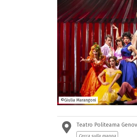
©Giulia Marangoni
Teatro Politeama Geno
Cerca sulla mappa