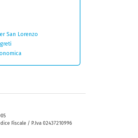
per San Lorenzo
greti
tronomica
005
dice Fiscale / P.Iva 02437210996