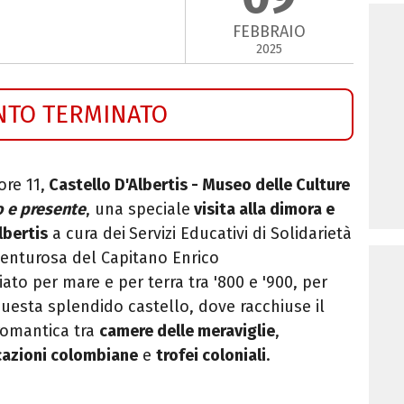
FEBBRAIO
2025
NTO TERMINATO
ore 11,
Castello D'Albertis - Museo delle Culture
o e presente
, una speciale
visita alla dimora e
lbertis
a cura dei
Servizi Educativi di Solidarietà
vventurosa del
Capitano Enrico
iato per mare e per terra tra '800 e '900, per
questa splendido castello, dove racchiuse il
romantica tra
camere delle meraviglie
,
azioni colombiane
e
trofei coloniali
.