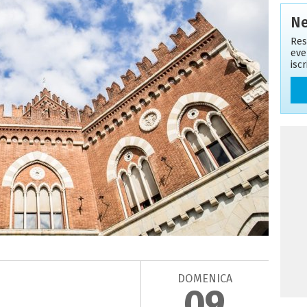
Ne
Res
eve
isc
DOMENICA
09