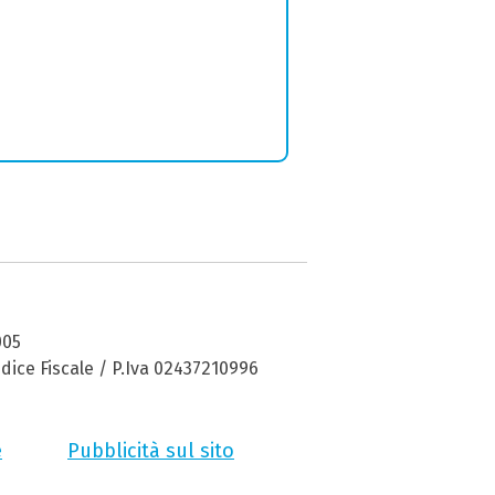
005
dice Fiscale / P.Iva 02437210996
e
Pubblicità sul sito