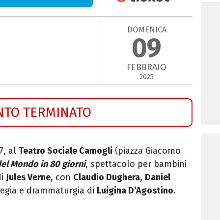
DOMENICA
09
FEBBRAIO
2025
NTO TERMINATO
17, al
Teatro Sociale Camogli
(
piazza Giacomo
 del Mondo in 80 giorni
, spettacolo per bambini
i
Jules Verne
, con
Claudio Dughera
,
Daniel
regia e drammaturgia di
Luigina D’Agostino
.