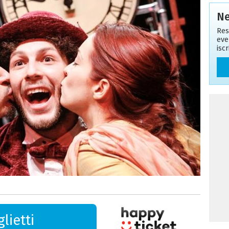
Ne
Res
eve
isc
lietti