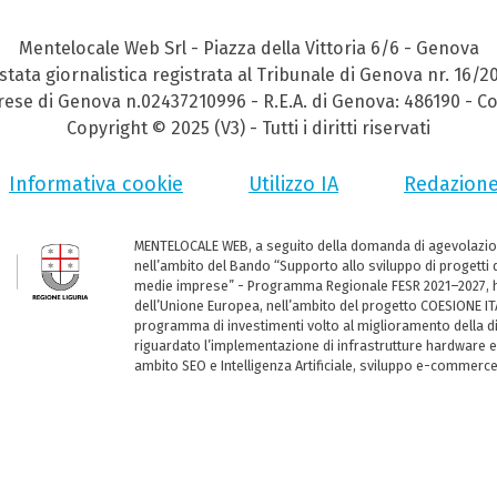
Mentelocale Web Srl - Piazza della Vittoria 6/6 - Genova
stata giornalistica registrata al Tribunale di Genova nr. 16/2
prese di Genova n.02437210996 - R.E.A. di Genova: 486190 - Co
Copyright © 2025 (V3) - Tutti i diritti riservati
Informativa cookie
Utilizzo IA
Redazion
MENTELOCALE WEB, a seguito della domanda di agevolazio
nell’ambito del Bando “Supporto allo sviluppo di progetti d
medie imprese” - Programma Regionale FESR 2021–2027, ha
dell’Unione Europea, nell’ambito del progetto COESIONE ITA
programma di investimenti volto al miglioramento della dig
riguardato l’implementazione di infrastrutture hardware e
ambito SEO e Intelligenza Artificiale, sviluppo e-commerc