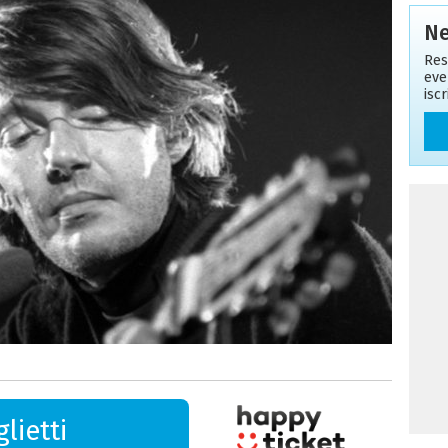
Ne
Res
eve
isc
lietti