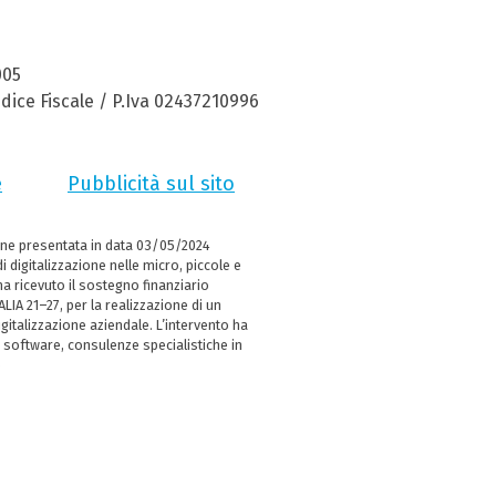
005
dice Fiscale / P.Iva 02437210996
e
Pubblicità sul sito
ne presentata in data 03/05/2024
i digitalizzazione nelle micro, piccole e
 ricevuto il sostegno finanziario
LIA 21–27, per la realizzazione di un
italizzazione aziendale. L’intervento ha
 software, consulenze specialistiche in
e