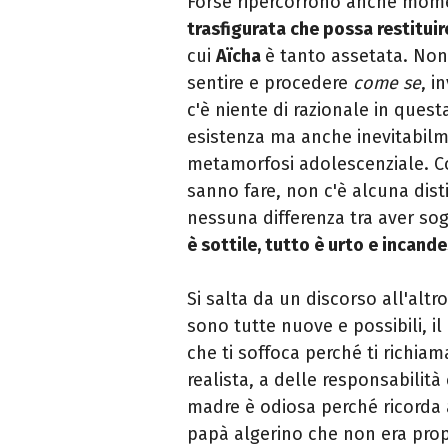
Forse ripercorrono anche mome
trasfigurata che possa restituir
cui
Aïcha
è tanto assetata. Non s
sentire e procedere
come se
, i
c'è niente di razionale in quest
esistenza ma anche inevitabilm
metamorfosi adolescenziale. Co
sanno fare, non c'è alcuna disti
nessuna differenza tra aver so
è sottile, tutto è urto e incand
Si salta da un discorso all'alt
sono tutte nuove e possibili, 
che ti soffoca perché ti richiam
realista, a delle responsabilità
madre è odiosa perché ricorda
papà algerino che non era prop