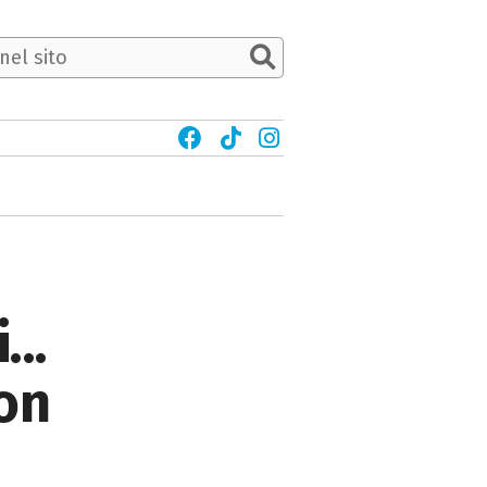
..
con