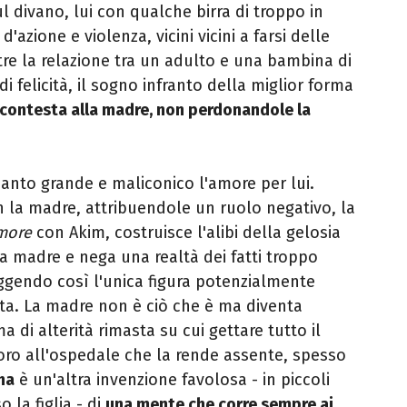
l divano, lui con qualche birra di troppo in
 d'azione e violenza, vicini vicini a farsi delle
re la relazione tra un adulto e una bambina di
di felicità, il sogno infranto della miglior forma
 contesta alla madre, non perdonandole la
uanto grande e maliconico l'amore per lui.
 la madre, attribuendole un ruolo negativo, la
amore
con Akim, costruisce l'alibi della gelosia
lla madre e nega una realtà dei fatti troppo
ruggendo così l'unica figura potenzialmente
ita. La madre non è ciò che è ma diventa
a di alterità rimasta su cui gettare tutto il
voro all'ospedale che la rende assente, spesso
ha
è un'altra invenzione favolosa - in piccoli
 la figlia - di
una mente che corre sempre ai