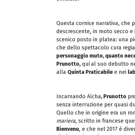
Questa cornice narrativa, che 
descrescente, in moto secco e 
scenico posto in platea: una pi
che dello spettacolo cura regi
personaggio muto, quanto nec
Prunotto,
qui
al suo debutto ne
alla
Quinta Praticabile
e nei
la
Incarnando Aïcha
, Prunotto
pre
senza interruzione per quasi d
Quello che in origine era un 
mariera
, scritto in francese q
Bienvenu
, e che nel 2017 è div