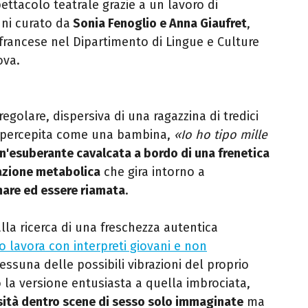
ettacolo teatrale grazie a un lavoro di
ni curato da
Sonia Fenoglio e Anna Giaufret
,
francese nel Dipartimento di Lingue e Culture
ova.
regolare, dispersiva di una ragazzina di tredici
e percepita come una bambina,
«Io ho tipo mille
n'esuberante cavalcata a bordo di una frenetica
tazione metabolica
che gira intorno a
mare ed essere riamata
.
lla ricerca di una freschezza autentica
 lavora con interpreti giovani e non
essuna delle possibili vibrazioni del proprio
 la versione entusiasta a quella imbrociata,
nsità dentro scene di sesso solo immaginate
ma