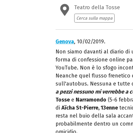
Teatro della Tosse
Cerca sulla mappa
Genova
, 10/02/2019.
Non siamo davanti al diario di
forma di confessione online par
YouTube. Non è lo sfogo incont
Neanche quel flusso frenetico c
sull'autobus. Nessuna e tutte
a pezzi nessuno mi verrebbe a c
Tosse
e
Narramondo
(5-6 febbr
di
Aïcha St-Pierre, 13enne
tecnic
resta nel buio della sala accan
probabilmente dentro un commis
omicidio.