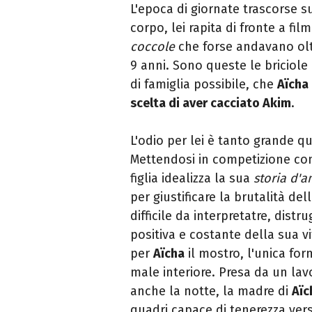
L'epoca di giornate trascorse su
corpo, lei rapita di fronte a film
coccole
che forse andavano olt
9 anni. Sono queste le briciole 
di famiglia possibile, che
Aïcha
scelta di aver cacciato Akim
.
L'odio per lei è tanto grande q
Mettendosi in competizione con
figlia idealizza la sua
storia d'
per giustificare la brutalità de
difficile da interpretatre, dist
positiva e costante della sua v
per
Aïcha
il mostro, l'unica form
male interiore. Presa da un la
anche la notte, la madre di
Aïc
quadri capace di tenerezza verso