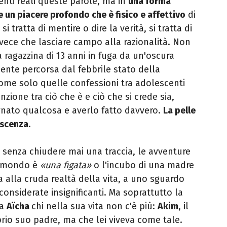
nti reali queste parole, ma in
una forma
e un piacere profondo che è fisico e affettivo
di
i tratta di mentire o dire la verità, si tratta di
nvece che lasciare campo alla razionalità. Non
a ragazzina di 13 anni in fuga da un'oscura
ente percorsa dal febbrile stato della
me solo quelle confessioni tra adolescenti
nzione tra ciò che è e ciò che si crede sia,
gnato qualcosa e averlo fatto davvero.
La pelle
escenza
.
ro senza chiudere mai una traccia, le avventure
il mondo è
«una figata»
o l'incubo di una madre
a alla cruda realtà della vita, a uno sguardo
 considerate insignificanti. Ma soprattutto la
 a
Aïcha
chi nella sua vita non c'è più:
Akim
, il
rio suo padre, ma che lei viveva come tale.