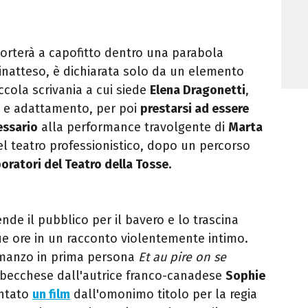
porterà a capofitto dentro una parabola
inatteso, è dichiarata solo da un elemento
ccola scrivania a cui siede
Elena Dragonetti
,
a e adattamento, per poi
prestarsi ad essere
essario
alla performance travolgente di
Marta
l teatro professionistico, dopo un percorso
boratori del Teatro della Tosse.
nde il pubblico per il bavero e lo trascina
ue ore in un racconto violentemente intimo.
romanzo in prima persona
Et au pire on se
uebecchese dall'autrice franco-canadese
Sophie
entato
un film
dall'omonimo titolo per la regia