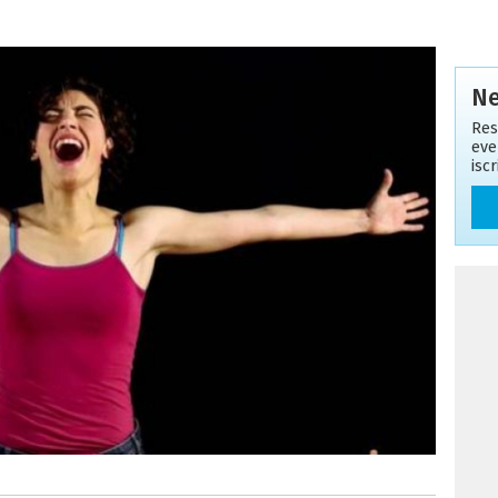
Ne
Res
eve
isc