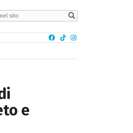
di
eto e