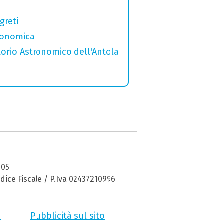
greti
tronomica
torio Astronomico dell'Antola
005
dice Fiscale / P.Iva 02437210996
e
Pubblicità sul sito