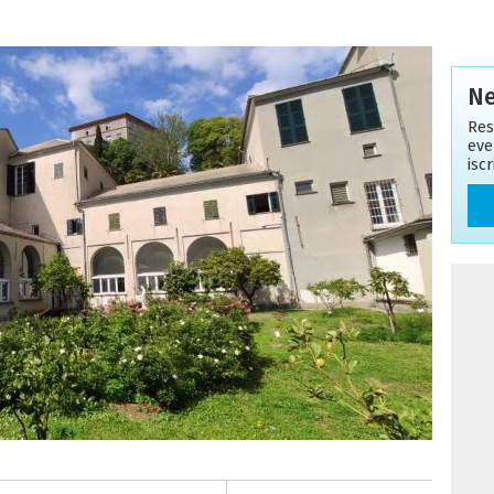
Ne
Res
eve
isc