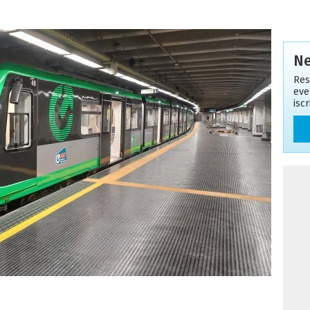
Ne
Res
eve
isc