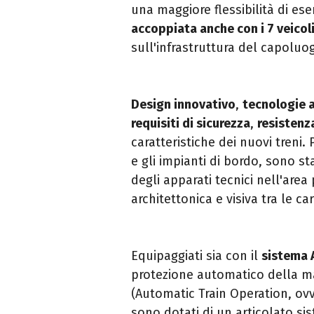
una maggiore flessibilità di eser
accoppiata anche con i 7 veicol
sull'infrastruttura del capoluog
Design innovativo
,
tecnologie 
requisiti di sicurezza
,
resistenz
caratteristiche dei nuovi treni. 
e gli impianti di bordo, sono st
degli apparati tecnici nell'are
architettonica e visiva tra le ca
Equipaggiati sia con il
sistema 
protezione automatico della mar
(Automatic Train Operation, ovv
sono dotati di un articolato si