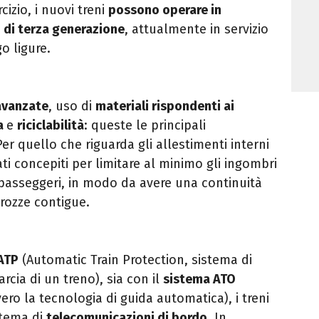
cizio, i nuovi treni
possono operare in
i di terza generazione
, attualmente in servizio
o ligure.
avanzate
, uso di
materiali rispondenti ai
a
e
riciclabilità
: queste le principali
Per quello che riguarda gli allestimenti interni
ati concepiti per limitare al minimo gli ingombri
a passeggeri, in modo da avere una continuità
rrozze contigue.
ATP
(Automatic Train Protection, sistema di
cia di un treno), sia con il
sistema ATO
ero la tecnologia di guida automatica), i treni
stema di
telecomunicazioni di bordo
. In