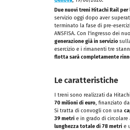
Genova
, 19/06/2026.
Due nuovi treni Hitachi Rail
per
servizio oggi dopo aver supera
terminato la fase di pre-eserciz
ANSFISA. Con l'ingresso dei nuo
generazione già in servizio
sull
esercizio e i rimanenti tre sta
flotta sarà completamente rin
Le caratteristiche
I treni sono realizzati da Hitach
70 milioni di euro
, finanziato da
Si tratta di convogli con una
ca
39 metri
e in grado di circolar
lunghezza totale di 78 metri
e 