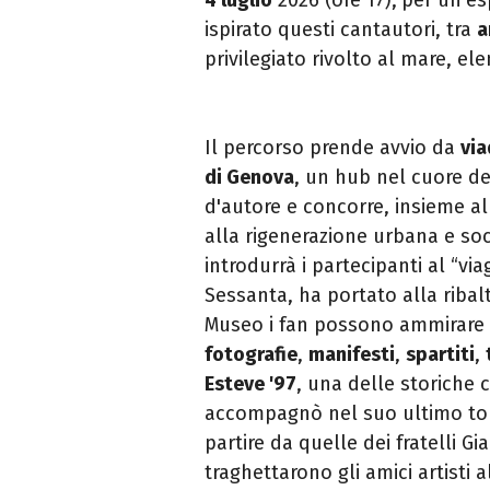
ispirato questi
cantautori
, tra
a
privilegiato rivolto al mare, el
Il percorso prende avvio da
vi
di
Genova
, un hub nel cuore d
d'autore e concorre, insieme a
alla rigenerazione urbana e so
introdurrà i partecipanti al “vi
Sessanta, ha portato alla ribalta
Museo i fan possono ammirare
fotografie
,
manifesti
,
spartiti
,
Esteve '97
, una delle storiche 
accompagnò nel suo ultimo tou
partire da quelle
dei
fratelli Gi
traghettarono gli amici artisti 