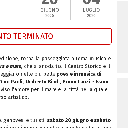
GIUGNO
LUGLIO
2026
2026
NTO TERMINATO
edizione, torna la passeggiata a tema musicale
rra e mare
, che si snoda tra il Centro Storico e il
heggiano nelle più belle
poesie in musica di
Gino Paoli
,
Umberto Bindi
,
Bruno Lauzi
e
Ivano
viso l'amore per il mare e la città nella quale
so artistico.
 genovesi e turisti:
sabato 20 giugno e sabato
perienza immersiva nelle atmosfere che hanno