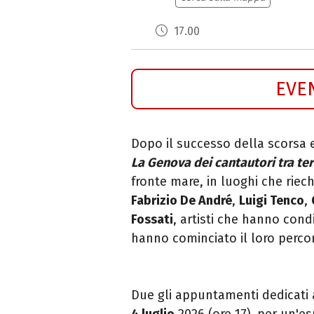
17.00
EVE
Dopo il successo della scorsa 
La
Genova
dei
cantautori
tra te
fronte mare, in luoghi che riec
Fabrizio De André
,
Luigi Tenco
,
Fossati
, artisti che hanno condi
hanno cominciato il loro percor
Due gli appuntamenti dedicati a
4 luglio
2026 (ore 17),
per un'es