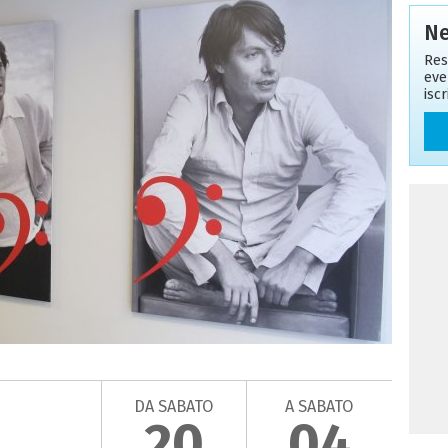
Ne
Res
eve
isc
DA SABATO
A SABATO
20
04