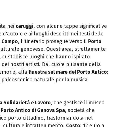
ita nei
caruggi
, con alcune tappe significative
 d'autore e ai luoghi descritti nei testi delle
l Campo
, l’itinerario prosegue verso il
Porto
e culturale genovese. Quest’area, strettamente
, custodisce luoghi che hanno ispirato
i
dei
nostri artisti. Dal cuore pulsante della
memorie, alla
finestra sul mare del Porto Antico
:
n palcoscenico naturale per la musica
 Solidarietà e Lavoro
, che gestisce il museo
n
Porto Antico di
Genova
Spa
, società che
tico porto cittadino, trasformandola nel
, cultura e intrattenimento.
Costo
: 12 euro a