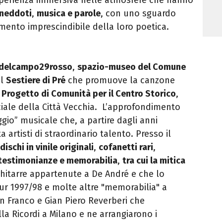
neddoti
,
musica e parole
, con uno sguardo
emento imprescindibile della loro poetica.
adelcampo29rosso
,
spazio-museo del Comune
el
Sestiere di Pré
che promuove la canzone
l
Progetto di Comunità per il Centro Storico
,
ciale della Città Vecchia. L’approfondimento
aggio” musicale che, a partire dagli anni
 artisti di straordinario talento. Presso il
dischi in vinile originali
,
cofanetti rari
,
testimonianze e memorabilia
,
tra cui la mitica
chitarre appartenute a De André e che lo
r 1997/98 e molte altre "memorabilia" a
an Franco e Gian Piero Reverberi che
alla Ricordi a Milano e ne arrangiarono i