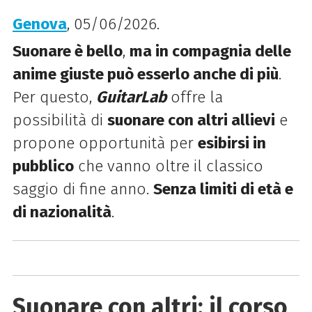
Genova
, 05/06/2026.
Suonare è bello
,
ma in compagnia delle
anime giuste può esserlo anche di più
.
Per questo,
GuitarLab
offre la
possibilità di
suonare con altri allievi
e
propone opportunità per
esibirsi in
pubblico
che vanno oltre il classico
saggio di fine anno.
Senza limiti di età e
di nazionalità
.
Suonare con altri: il corso