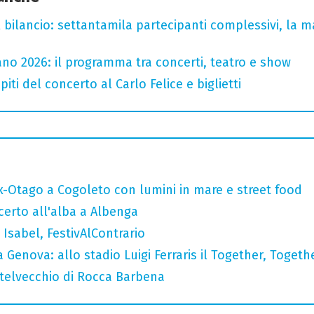
l bilancio: settantamila partecipanti complessivi, la m
no 2026: il programma tra concerti, teatro e show
iti del concerto al Carlo Felice e biglietti
x-Otago a Cogoleto con lumini in mare e street food
ncerto all'alba a Albenga
Isabel, FestivAlContrario
 Genova: allo stadio Luigi Ferraris il Together, Togeth
stelvecchio di Rocca Barbena