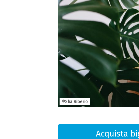
©Sha Riberio
Acquista big