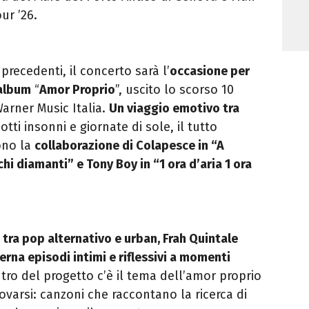
ur ’26.
 precedenti, il concerto sarà l’
occasione per
 album
“
Amor Proprio
”, uscito lo scorso 10
rner Music Italia.
Un viaggio emotivo tra
notti insonni e giornate di sole, il tutto
ono la
collaborazione di Colapesce in “A
chi diamanti” e Tony Boy in “1 ora d’aria 1 ora
 tra pop alternativo e urban, Frah Quintale
terna episodi intimi e riflessivi a momenti
ntro del progetto c’è il tema dell’amor proprio
ovarsi: canzoni che raccontano la ricerca di