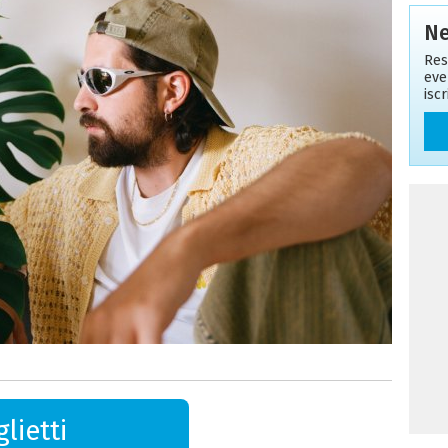
Ne
Res
eve
isc
lietti