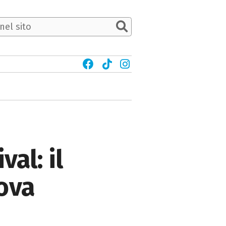
al: il
nova