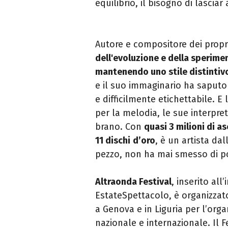
equilibrio, il bisogno di lasciar
Autore e compositore dei propr
dell'evoluzione e della sperimen
mantenendo uno stile distintiv
e il suo immaginario ha saputo
e difficilmente etichettabile. 
per la melodia, le sue interpret
brano. Con
quasi 3 milioni di as
11 dischi
d’oro
, è un artista da
pezzo, non ha mai smesso di por
Altraonda Festival
, inserito al
EstateSpettacolo, è organizzato
a Genova e in Liguria per l’orga
nazionale e internazionale. Il F