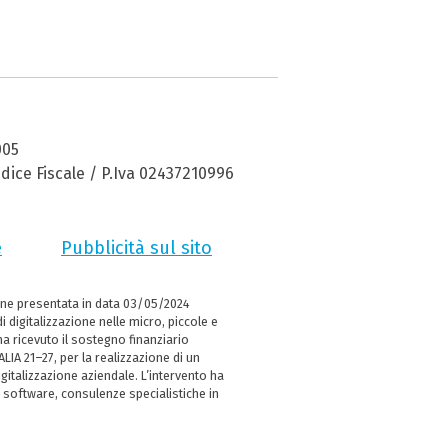
005
dice Fiscale / P.Iva 02437210996
e
Pubblicità sul sito
ne presentata in data 03/05/2024
i digitalizzazione nelle micro, piccole e
 ricevuto il sostegno finanziario
LIA 21–27, per la realizzazione di un
italizzazione aziendale. L’intervento ha
 software, consulenze specialistiche in
e