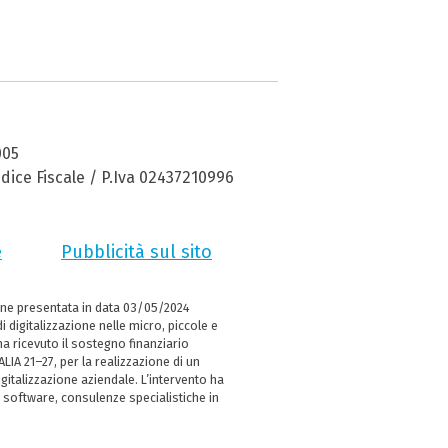
005
dice Fiscale / P.Iva 02437210996
e
Pubblicità sul sito
ne presentata in data 03/05/2024
i digitalizzazione nelle micro, piccole e
 ricevuto il sostegno finanziario
LIA 21–27, per la realizzazione di un
italizzazione aziendale. L’intervento ha
 software, consulenze specialistiche in
e