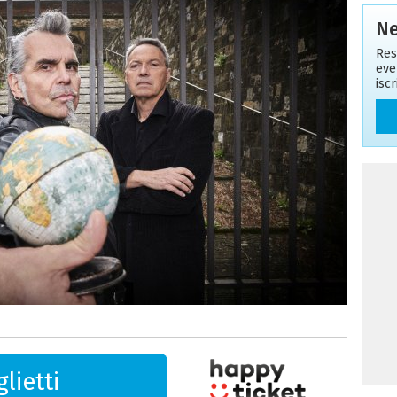
Ne
Res
eve
isc
lietti