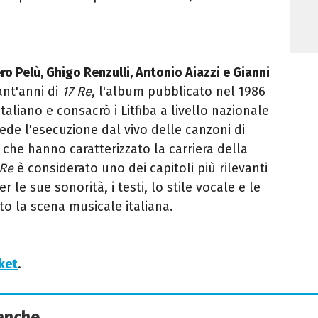
ro Pelù, Ghigo Renzulli, Antonio Aiazzi e Gianni
ant'anni di
17 Re
, l'album pubblicato nel 1986
aliano e consacrò i Litfiba a livello nazionale
de l'esecuzione dal vivo delle canzoni di
 che hanno caratterizzato la carriera della
 Re
è considerato uno dei capitoli più rilevanti
 le sue sonorità, i testi, lo stile vocale e le
o la scena musicale italiana.
cket
.
 anche