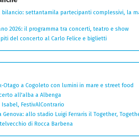
l bilancio: settantamila partecipanti complessivi, la m
no 2026: il programma tra concerti, teatro e show
iti del concerto al Carlo Felice e biglietti
x-Otago a Cogoleto con lumini in mare e street food
ncerto all'alba a Albenga
Isabel, FestivAlContrario
 Genova: allo stadio Luigi Ferraris il Together, Togeth
stelvecchio di Rocca Barbena