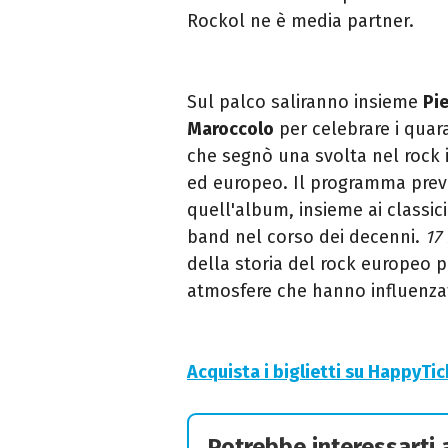
Rockol ne è media partner.
Sul palco saliranno insieme
Pie
Maroccolo
per celebrare i quar
che segnò una svolta nel rock it
ed europeo. Il programma preve
quell'album, insieme ai classici
band nel corso dei decenni.
17
della storia del rock europeo per
atmosfere che hanno influenzat
Acquista i biglietti su HappyTi
Potrebbe interessarti