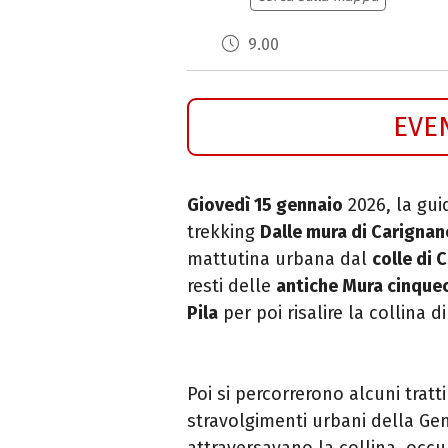
9.00
EVE
Giovedì 15 gennaio
2026, la gui
trekking
Dalle mura di Carignano
mattutina urbana dal
colle di 
resti delle
antiche Mura cinque
Pila
per poi risalire la collina 
Poi si percorrerono alcuni tratti
stravolgimenti urbani della 
attraversavano la collina, occu