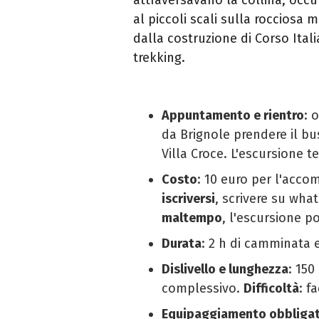
al piccoli scali sulla roccios
dalla costruzione di Corso Itali
trekking.
Appuntamento e rientro
: 
da Brignole prendere il b
Villa Croce. L'escursione t
Costo
: 10 euro per l'acc
iscriversi
, scrivere su wha
maltempo
, l'escursione p
Durata
: 2 h di camminata e
Dislivello e lunghezza
: 150
complessivo.
Difficoltà
: fa
Equipaggiamento obbligat