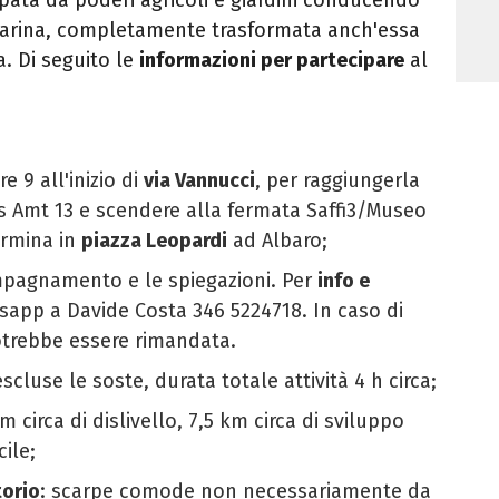
a marina, completamente trasformata anch'essa
a. Di seguito le
informazioni per partecipare
al
ore 9 all'inizio di
via Vannucci
, per raggiungerla
us Amt 13 e scendere alla fermata Saffi3/Museo
ermina in
piazza Leopardi
ad Albaro;
ompagnamento e le spiegazioni. Per
info e
tsapp a Davide Costa 346 5224718. In caso di
otrebbe essere rimandata.
scluse le soste, durata totale attività 4 h circa;
 m circa di dislivello, 7,5 km circa di sviluppo
cile;
orio
: scarpe comode non necessariamente da