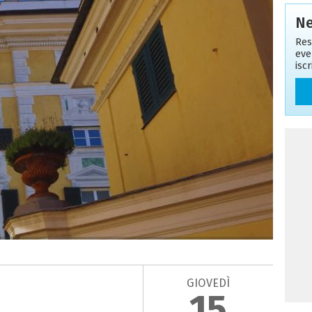
Ne
Res
eve
isc
GIOVEDÌ
15