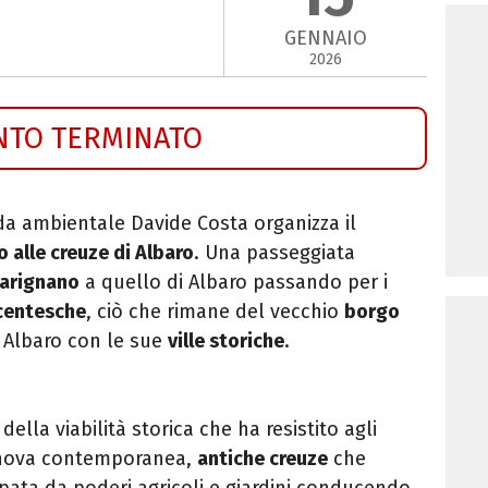
GENNAIO
2026
NTO TERMINATO
da ambientale Davide Costa organizza il
 alle creuze di Albaro
. Una passeggiata
Carignano
a quello di Albaro passando per i
centesche
, ciò che rimane del vecchio
borgo
di Albaro con le sue
ville storiche
.
 della viabilità storica che ha resistito agli
Genova contemporanea,
antiche creuze
che
pata da poderi agricoli e giardini conducendo