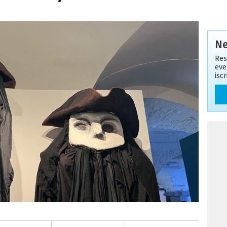
Ne
Res
eve
isc