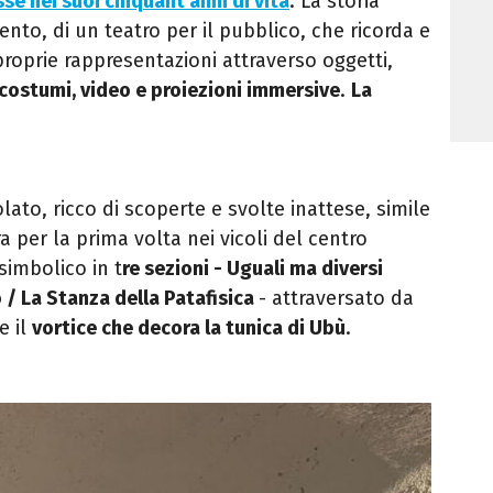
se nei suoi cinquant'anni di vita
. La storia
ento, di un teatro per il pubblico, che ricorda e
e proprie rappresentazioni attraverso oggetti,
 costumi, video e proiezioni immersive
.
La
ato, ricco di scoperte e svolte inattese, simile
ra per la prima volta nei vicoli del centro
simbolico in t
re sezioni - Uguali ma diversi
o / La Stanza della Patafisica
- attraversato da
e il
vortice che decora la tunica di Ubù
.