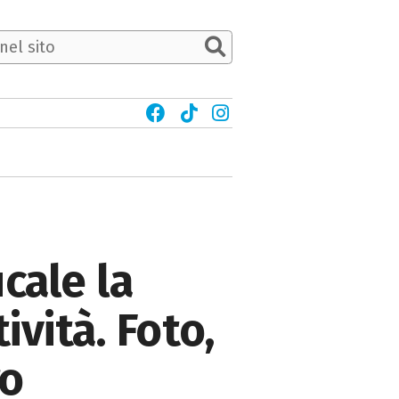
cale la
ività. Foto,
ro