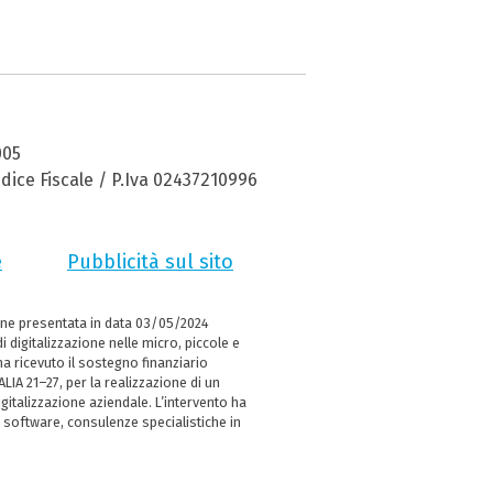
005
dice Fiscale / P.Iva 02437210996
e
Pubblicità sul sito
ne presentata in data 03/05/2024
i digitalizzazione nelle micro, piccole e
 ricevuto il sostegno finanziario
LIA 21–27, per la realizzazione di un
italizzazione aziendale. L’intervento ha
 software, consulenze specialistiche in
e