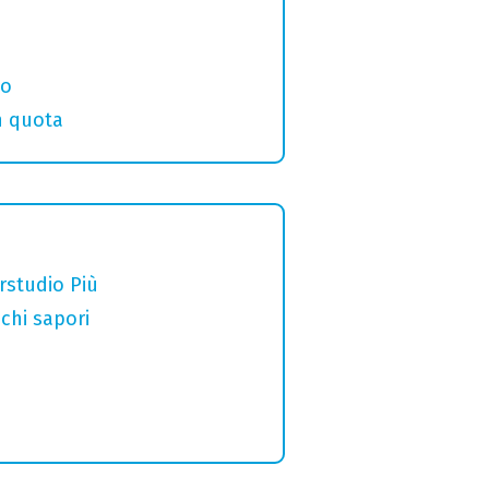
eo
in quota
erstudio Più
chi sapori