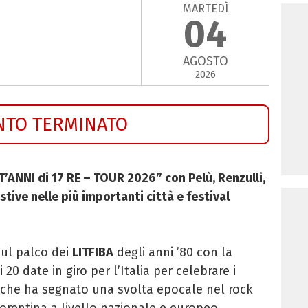
MARTEDÌ
04
AGOSTO
2026
NTO TERMINATO
’ANNI di 17 RE – TOUR 2026” con Pelù, Renzulli,
stive nelle più importanti città e festival
sul palco dei
LITFIBA
degli anni ’80 con la
20 date in giro per l’Italia per celebrare i
co che ha segnato una svolta epocale nel rock
iorentina a livello nazionale e europeo.