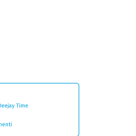
Deejay Time
menti