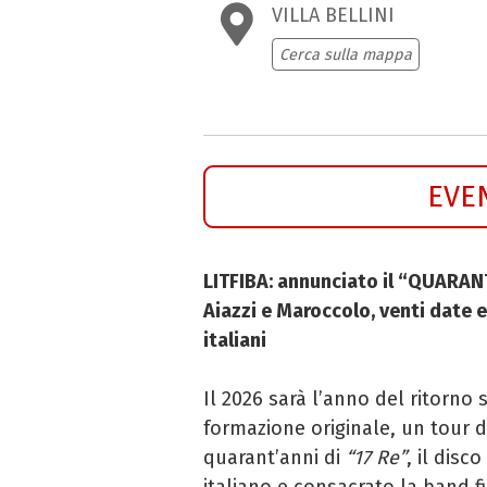
VILLA BELLINI
Cerca sulla mappa
EVE
LITFIBA: annunciato il “QUARANT
Aiazzi e Maroccolo, venti date e
italiani
Il 2026 sarà l’anno del ritorno 
formazione originale, un tour di 
quarant’anni di
“17 Re”
, il dis
italiano e consacrato la band f