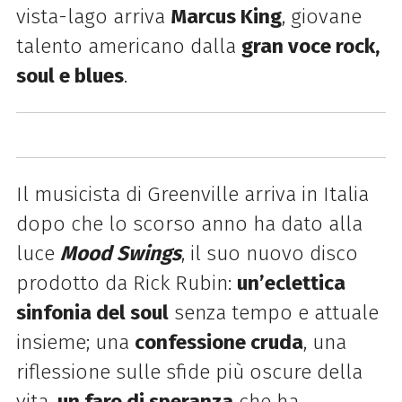
vista-lago arriva
Marcus King
, giovane
talento americano dalla
gran voce rock,
soul e blues
.
Il musicista di Greenville arriva in Italia
dopo che lo scorso anno ha dato alla
luce
Mood Swings
, il suo nuovo disco
prodotto da Rick Rubin:
un’eclettica
sinfonia del soul
senza tempo e attuale
insieme; una
confessione cruda
, una
riflessione sulle sfide più oscure della
vita,
un faro di speranza
che ha